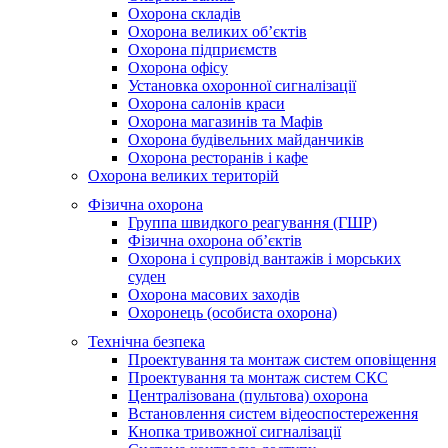
Охорона складів
Охорона великих об’єктів
Охорона підприємств
Охорона офісу
Установка охоронної сигналізації
Охорона салонів краси
Охорона магазинів та Мафів
Охорона будівельних майданчиків
Охорона ресторанів і кафе
Охорона великих територій
Фізична охорона
Группа швидкого реагування (ГШР)
Фізична охорона об’єктів
Охорона і супровід вантажів і морських
суден
Охорона масових заходів
Охоронець (особиста охорона)
Технічна безпека
Проектування та монтаж систем оповіщення
Проектування та монтаж систем СКС
Централізована (пультова) охорона
Встановлення систем відеоспостереження
Кнопка тривожної сигналізації