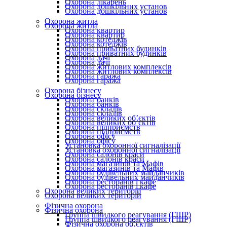
Охорона лікарень
Охорона дошкільних установ
Охорона дошкільних установ
Охорона житла
Охорона житла
Охорона квартир
Охорона квартир
Охорона котеджів
Охорона котеджів
Охорона приватних будинків
Охорона приватних будинків
Охорона дачі
Охорона дачі
Охорона житлових комплексів
Охорона житлових комплексів
Охорона гаража
Охорона гаража
Охорона бізнесу
Охорона бізнесу
Охорона банків
Охорона банків
Охорона складів
Охорона складів
Охорона великих об’єктів
Охорона великих об’єктів
Охорона підприємств
Охорона підприємств
Охорона офісу
Охорона офісу
Установка охоронної сигналізації
Установка охоронної сигналізації
Охорона салонів краси
Охорона салонів краси
Охорона магазинів та Мафів
Охорона магазинів та Мафів
Охорона будівельних майданчиків
Охорона будівельних майданчиків
Охорона ресторанів і кафе
Охорона ресторанів і кафе
Охорона великих територій
Охорона великих територій
Фізична охорона
Фізична охорона
Группа швидкого реагування (ГШР)
Группа швидкого реагування (ГШР)
Фізична охорона об’єктів