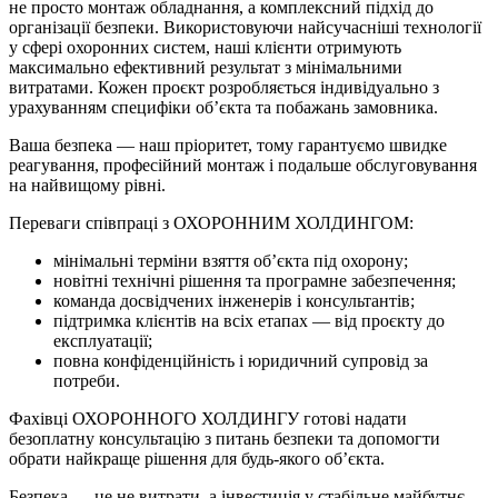
не просто монтаж обладнання, а комплексний підхід до
організації безпеки. Використовуючи найсучасніші технології
у сфері охоронних систем, наші клієнти отримують
максимально ефективний результат з мінімальними
витратами. Кожен проєкт розробляється індивідуально з
урахуванням специфіки об’єкта та побажань замовника.
Ваша безпека — наш пріоритет, тому гарантуємо швидке
реагування, професійний монтаж і подальше обслуговування
на найвищому рівні.
Переваги співпраці з ОХОРОННИМ ХОЛДИНГОМ:
мінімальні терміни взяття об’єкта під охорону;
новітні технічні рішення та програмне забезпечення;
команда досвідчених інженерів і консультантів;
підтримка клієнтів на всіх етапах — від проєкту до
експлуатації;
повна конфіденційність і юридичний супровід за
потреби.
Фахівці ОХОРОННОГО ХОЛДИНГУ готові надати
безоплатну консультацію з питань безпеки та допомогти
обрати найкраще рішення для будь-якого об’єкта.
Безпека — це не витрати, а інвестиція у стабільне майбутнє