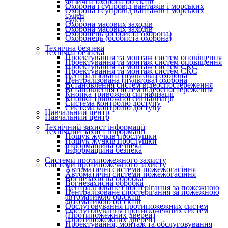
Фізична охорона об’єктів
Охорона і супровід вантажів і морських
Охорона і супровід вантажів і морських
суден
суден
Охорона масових заходів
Охорона масових заходів
Охоронець (особиста охорона)
Охоронець (особиста охорона)
Технічна безпека
Технічна безпека
Проектування та монтаж систем оповіщення
Проектування та монтаж систем оповіщення
Проектування та монтаж систем СКС
Проектування та монтаж систем СКС
Централізована (пультова) охорона
Централізована (пультова) охорона
Встановлення систем відеоспостереження
Встановлення систем відеоспостереження
Кнопка тривожної сигналізації
Кнопка тривожної сигналізації
Система контролю доступу
Система контролю доступу
Навчальний центр
Навчальний центр
Технічний захист інформації
Технічний захист інформації
Пошук жучків прослушки
Пошук жучків прослушки
Інформаційна безпека
Інформаційна безпека
Системи протипожежного захисту
Системи протипожежного захисту
Автоматичні системи пожежогасіння
Автоматичні системи пожежогасіння
Вогнезахисна обробка
Вогнезахисна обробка
Централізоване спостерігання за пожежною
Централізоване спостерігання за пожежною
автоматикою об’єктів
автоматикою об’єктів
Обслуговування протипожежних систем
Обслуговування протипожежних систем
(Протипожежних дверей)
(Протипожежних дверей)
Проектування, монтаж та обслуговування