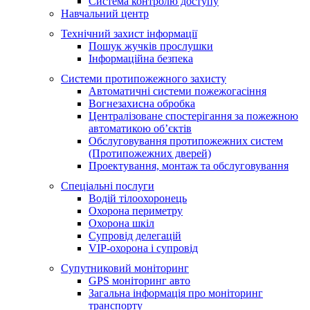
Система контролю доступу
Навчальний центр
Технічний захист інформації
Пошук жучків прослушки
Інформаційна безпека
Системи протипожежного захисту
Автоматичні системи пожежогасіння
Вогнезахисна обробка
Централізоване спостерігання за пожежною
автоматикою об’єктів
Обслуговування протипожежних систем
(Протипожежних дверей)
Проектування, монтаж та обслуговування
Спеціальні послуги
Водій тілоохоронець
Охорона периметру
Охорона шкіл
Супровід делегацій
VIP-охорона і супровід
Супутниковий моніторинг
GPS моніторинг авто
Загальна інформація про моніторинг
транспорту