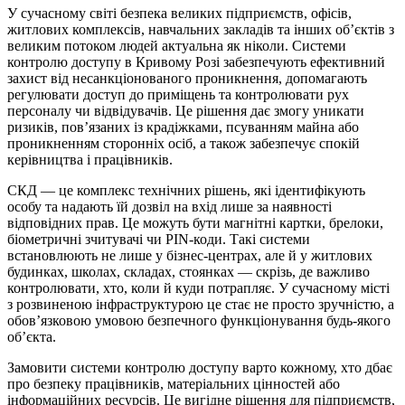
У сучасному світі безпека великих підприємств, офісів,
житлових комплексів, навчальних закладів та інших об’єктів з
великим потоком людей актуальна як ніколи. Системи
контролю доступу в Кривому Розі забезпечують ефективний
захист від несанкціонованого проникнення, допомагають
регулювати доступ до приміщень та контролювати рух
персоналу чи відвідувачів. Це рішення дає змогу уникати
ризиків, пов’язаних із крадіжками, псуванням майна або
проникненням сторонніх осіб, а також забезпечує спокій
керівництва і працівників.
СКД — це комплекс технічних рішень, які ідентифікують
особу та надають їй дозвіл на вхід лише за наявності
відповідних прав. Це можуть бути магнітні картки, брелоки,
біометричні зчитувачі чи PIN-коди. Такі системи
встановлюють не лише у бізнес-центрах, але й у житлових
будинках, школах, складах, стоянках — скрізь, де важливо
контролювати, хто, коли й куди потрапляє. У сучасному місті
з розвиненою інфраструктурою це стає не просто зручністю, а
обов’язковою умовою безпечного функціонування будь-якого
об’єкта.
Замовити системи контролю доступу варто кожному, хто дбає
про безпеку працівників, матеріальних цінностей або
інформаційних ресурсів. Це вигідне рішення для підприємств,