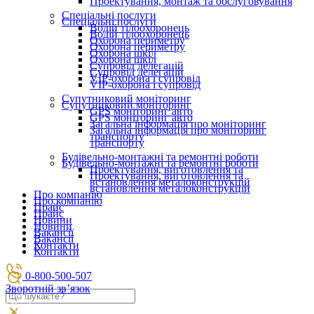
Проектування, монтаж та обслуговування
Спеціальні послуги
Спеціальні послуги
Водій тілоохоронець
Водій тілоохоронець
Охорона периметру
Охорона периметру
Охорона шкіл
Охорона шкіл
Супровід делегацій
Супровід делегацій
VIP-охорона і супровід
VIP-охорона і супровід
Супутниковий моніторинг
Супутниковий моніторинг
GPS моніторинг авто
GPS моніторинг авто
Загальна інформація про моніторинг
Загальна інформація про моніторинг
транспорту
транспорту
Будівельно-монтажні та ремонтні роботи
Будівельно-монтажні та ремонтні роботи
Проектування, виготовлення та
Проектування, виготовлення та
встановлення металоконструкцій
встановлення металоконструкцій
Про компанію
Про компанію
Прайс
Прайс
Новини
Новини
Вакансії
Вакансії
Контакти
Контакти
0-800-500-507
Зворотній зв’язок