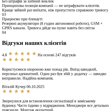
Без штрафів за хибний виклик
Принципова позиція компанії — не штрафувати клієнтів.
Краще зайвий раз виїхати, ніж пропустити справжню тривогу
03
Працюємо при блекауті
Резервні акумулятори (8 годин автономної роботи), GSM +
GPRS канали. Тривога дійде на пульт навіть без світла
04
Відгуки наших клієнтів
4.8
На основі 247 відгуків
Користуємося охороною вже понад рік. Виїзд швидкий,
персонал адекватний. Один раз був збій у додатку — швидко
виправили. Надійна компанія.
Віталій Кучер
06.10.2025
Звернулися для встановлення сигналізації в заміському
будинку. Часто їздимо у відрядження. Менеджери все детально
пояснили. Монтаж акуратний.