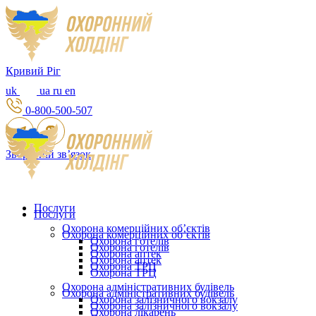
Кривий Ріг
uk
ua
ru
en
0-800-500-507
Зворотній зв’язок
Послуги
Послуги
Охорона комерційних об’єктів
Охорона комерційних об’єктів
Охорона готелів
Охорона готелів
Охорона аптек
Охорона аптек
Охорона ТРЦ
Охорона ТРЦ
Охорона адміністративних будівель
Охорона адміністративних будівель
Охорона залізничного вокзалу
Охорона залізничного вокзалу
Охорона лікарень