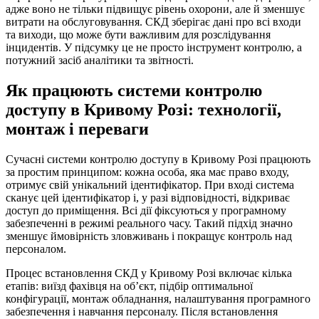
адже воно не тільки підвищує рівень охорони, але й зменшує
витрати на обслуговування. СКД зберігає дані про всі входи
та виходи, що може бути важливим для розслідування
інцидентів. У підсумку це не просто інструмент контролю, а
потужний засіб аналітики та звітності.
Як працюють системи контролю
доступу в Кривому Розі: технології,
монтаж і переваги
Сучасні системи контролю доступу в Кривому Розі працюють
за простим принципом: кожна особа, яка має право входу,
отримує свій унікальний ідентифікатор. При вході система
сканує цей ідентифікатор і, у разі відповідності, відкриває
доступ до приміщення. Всі дії фіксуються у програмному
забезпеченні в режимі реального часу. Такий підхід значно
зменшує ймовірність зловживань і покращує контроль над
персоналом.
Процес встановлення СКД у Кривому Розі включає кілька
етапів: виїзд фахівця на об’єкт, підбір оптимальної
конфігурації, монтаж обладнання, налаштування програмного
забезпечення і навчання персоналу. Після встановлення