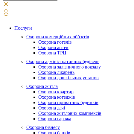
Послуги
Охорона комерційних об’єктів
Охорона готелів
Охорона аптек
Охорона ТРЦ
Охорона адміністративних будівель
Охорона залізничного вокзалу
Охорона лікарень
Охорона дошкільних установ
Охорона житла
Охорона квартир
Охорона котеджів
Охорона приватних будинків
Охорона дачі
Охорона житлових комплексів
Охорона гаража
Охорона бізнесу
Охорона банків