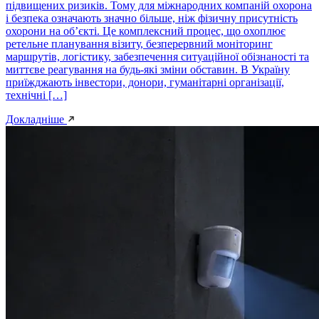
підвищених ризиків. Тому для міжнародних компаній охорона
і безпека означають значно більше, ніж фізичну присутність
охорони на об’єкті. Це комплексний процес, що охоплює
ретельне планування візиту, безперервний моніторинг
маршрутів, логістику, забезпечення ситуаційної обізнаності та
миттєве реагування на будь-які зміни обставин. В Україну
приїжджають інвестори, донори, гуманітарні організації,
технічні […]
Докладніше