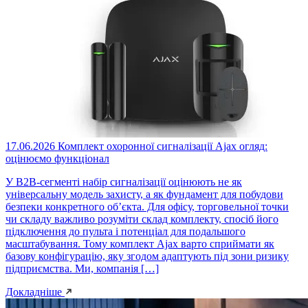
17.06.2026
Комплект охоронної сигналізації Ajax огляд:
оцінюємо функціонал
У B2B-сегменті набір сигналізації оцінюють не як
універсальну модель захисту, а як фундамент для побудови
безпеки конкретного об’єкта. Для офісу, торговельної точки
чи складу важливо розуміти склад комплекту, спосіб його
підключення до пульта і потенціал для подальшого
масштабування. Тому комплект Ajax варто сприймати як
базову конфігурацію, яку згодом адаптують під зони ризику
підприємства. Ми, компанія […]
Докладніше