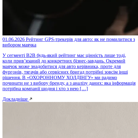
01.06.2026
Рейтинг GPS-трекерів для авто: як не помилитися з
вибором маячка
У сегменті B2B будь-який рейтинг має цінність лише тоді,
коли прив’язаний до конкретних бізнес-завдань. Окремий
маячок може знадобитися для авто керівника, проте для
фургонів, тягачів або сервісних бригад потрібні зовсім інші
рішення. В «ОХОРОННОМУ ХОЛДІНГУ» ми радимо
починати не з вибору бренду, а з аналізу даних: яка інформація
потрібна компанії щодня і хто з нею […]
Докладніше