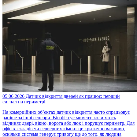
05.06.2026
Датчик відкриття дверей як працює: перший
сигнал на периметрі
На комерційних об’єктах датчик відкриття часто спрацьовує
раніше за інші сенсори. Він фіксує момент, коли хтось
відчиняє двері, вікно, ворота або люк і порушує периметр. Для
офісів, складів чи серверних кімнат це критично важливо,
оскільки система генерує тривогу ще до того, як людина