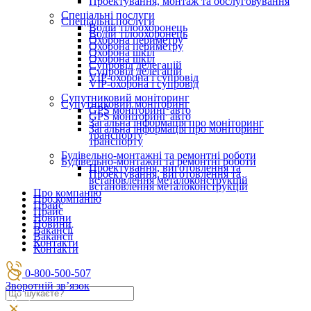
Проектування, монтаж та обслуговування
Спеціальні послуги
Спеціальні послуги
Водій тілоохоронець
Водій тілоохоронець
Охорона периметру
Охорона периметру
Охорона шкіл
Охорона шкіл
Супровід делегацій
Супровід делегацій
VIP-охорона і супровід
VIP-охорона і супровід
Супутниковий моніторинг
Супутниковий моніторинг
GPS моніторинг авто
GPS моніторинг авто
Загальна інформація про моніторинг
Загальна інформація про моніторинг
транспорту
транспорту
Будівельно-монтажні та ремонтні роботи
Будівельно-монтажні та ремонтні роботи
Проектування, виготовлення та
Проектування, виготовлення та
встановлення металоконструкцій
встановлення металоконструкцій
Про компанію
Про компанію
Прайс
Прайс
Новини
Новини
Вакансії
Вакансії
Контакти
Контакти
0-800-500-507
Зворотній зв’язок