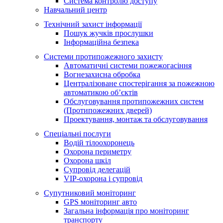
Система контролю доступу
Навчальний центр
Технічний захист інформації
Пошук жучків прослушки
Інформаційна безпека
Системи протипожежного захисту
Автоматичні системи пожежогасіння
Вогнезахисна обробка
Централізоване спостерігання за пожежною
автоматикою об’єктів
Обслуговування протипожежних систем
(Протипожежних дверей)
Проектування, монтаж та обслуговування
Спеціальні послуги
Водій тілоохоронець
Охорона периметру
Охорона шкіл
Супровід делегацій
VIP-охорона і супровід
Супутниковий моніторинг
GPS моніторинг авто
Загальна інформація про моніторинг
транспорту