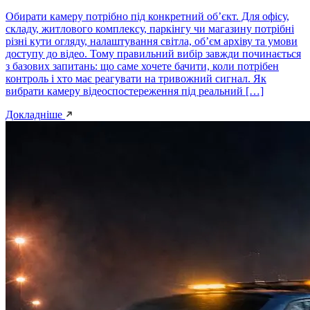
Обирати камеру потрібно під конкретний об’єкт. Для офісу,
складу, житлового комплексу, паркінгу чи магазину потрібні
різні кути огляду, налаштування світла, об’єм архіву та умови
доступу до відео. Тому правильний вибір завжди починається
з базових запитань: що саме хочете бачити, коли потрібен
контроль і хто має реагувати на тривожний сигнал. Як
вибрати камеру відеоспостереження під реальний […]
Докладніше