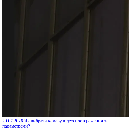
20.07.2026
Як вибрати камеру відеоспостереження за
параметрами?