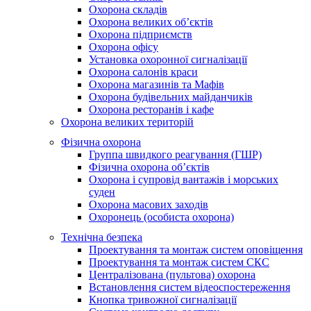
Охорона складів
Охорона великих об’єктів
Охорона підприємств
Охорона офісу
Установка охоронної сигналізації
Охорона салонів краси
Охорона магазинів та Мафів
Охорона будівельних майданчиків
Охорона ресторанів і кафе
Охорона великих територій
Фізична охорона
Группа швидкого реагування (ГШР)
Фізична охорона об’єктів
Охорона і супровід вантажів і морських
суден
Охорона масових заходів
Охоронець (особиста охорона)
Технічна безпека
Проектування та монтаж систем оповіщення
Проектування та монтаж систем СКС
Централізована (пультова) охорона
Встановлення систем відеоспостереження
Кнопка тривожної сигналізації