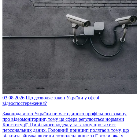
03.08.2026
Що дозволяє закон України у сфері
відеоспостереження?
Законодавство України не має єдиного профільного закону
про відеомоніторинг, тому ця сфера регулюється нормами
Конституції, Цивільного кодексу та закону про захист
персональних даних. Головний принцип полягає в тому, що
відкрита зйомка людини дозволена лише за її згоди, яка у