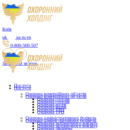
Київ
uk
ua
ru
en
0-800-500-507
Зворотній зв’язок
Послуги
Послуги
Охорона комерційних об’єктів
Охорона комерційних об’єктів
Охорона готелів
Охорона готелів
Охорона аптек
Охорона аптек
Охорона ТРЦ
Охорона ТРЦ
Охорона адміністративних будівель
Охорона адміністративних будівель
Охорона залізничного вокзалу
Охорона залізничного вокзалу
Охорона лікарень