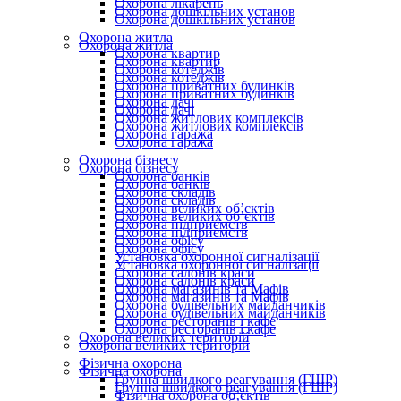
Охорона лікарень
Охорона дошкільних установ
Охорона дошкільних установ
Охорона житла
Охорона житла
Охорона квартир
Охорона квартир
Охорона котеджів
Охорона котеджів
Охорона приватних будинків
Охорона приватних будинків
Охорона дачі
Охорона дачі
Охорона житлових комплексів
Охорона житлових комплексів
Охорона гаража
Охорона гаража
Охорона бізнесу
Охорона бізнесу
Охорона банків
Охорона банків
Охорона складів
Охорона складів
Охорона великих об’єктів
Охорона великих об’єктів
Охорона підприємств
Охорона підприємств
Охорона офісу
Охорона офісу
Установка охоронної сигналізації
Установка охоронної сигналізації
Охорона салонів краси
Охорона салонів краси
Охорона магазинів та Мафів
Охорона магазинів та Мафів
Охорона будівельних майданчиків
Охорона будівельних майданчиків
Охорона ресторанів і кафе
Охорона ресторанів і кафе
Охорона великих територій
Охорона великих територій
Фізична охорона
Фізична охорона
Группа швидкого реагування (ГШР)
Группа швидкого реагування (ГШР)
Фізична охорона об’єктів