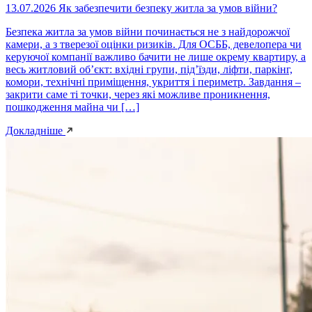
13.07.2026
Як забезпечити безпеку житла за умов війни?
Безпека житла за умов війни починається не з найдорожчої
камери, а з тверезої оцінки ризиків. Для ОСББ, девелопера чи
керуючої компанії важливо бачити не лише окрему квартиру, а
весь житловий об’єкт: вхідні групи, під’їзди, ліфти, паркінг,
комори, технічні приміщення, укриття і периметр. Завдання –
закрити саме ті точки, через які можливе проникнення,
пошкодження майна чи […]
Докладніше