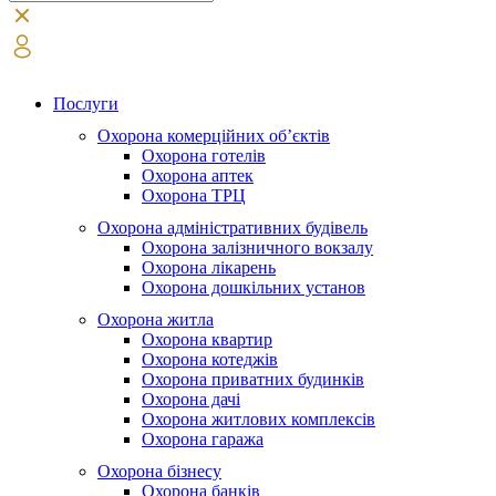
Послуги
Охорона комерційних об’єктів
Охорона готелів
Охорона аптек
Охорона ТРЦ
Охорона адміністративних будівель
Охорона залізничного вокзалу
Охорона лікарень
Охорона дошкільних установ
Охорона житла
Охорона квартир
Охорона котеджів
Охорона приватних будинків
Охорона дачі
Охорона житлових комплексів
Охорона гаража
Охорона бізнесу
Охорона банків