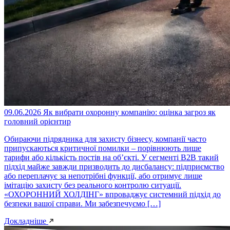
09.06.2026
Як вибрати охоронну компанію: оцінка загроз як
головний орієнтир
Обираючи підрядника для захисту бізнесу, компанії часто
припускаються критичної помилки – порівнюють лише
тарифи або кількість постів на об’єкті. У сегменті B2B такий
підхід майже завжди призводить до дисбалансу: підприємство
або переплачує за непотрібні функції, або отримує лише
імітацію захисту без реального контролю ситуації.
«ОХОРОННИЙ ХОЛДІНГ» впроваджує системний підхід до
безпеки вашої справи. Ми забезпечуємо […]
Докладніше