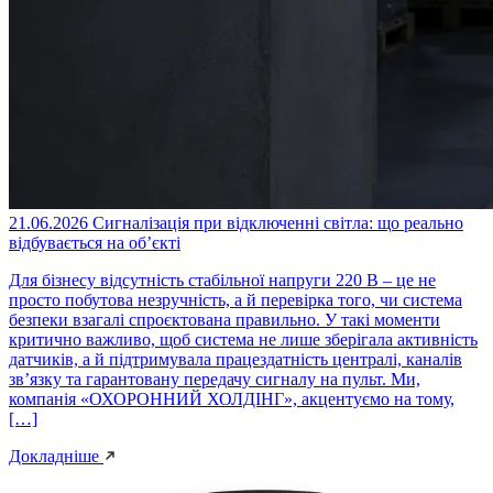
21.06.2026
Сигналізація при відключенні світла: що реально
відбувається на об’єкті
Для бізнесу відсутність стабільної напруги 220 В – це не
просто побутова незручність, а й перевірка того, чи система
безпеки взагалі спроєктована правильно. У такі моменти
критично важливо, щоб система не лише зберігала активність
датчиків, а й підтримувала працездатність централі, каналів
зв’язку та гарантовану передачу сигналу на пульт. Ми,
компанія «ОХОРОННИЙ ХОЛДІНГ», акцентуємо на тому,
[…]
Докладніше