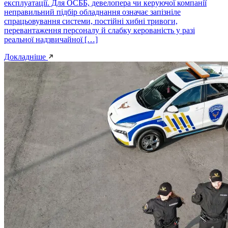
експлуатації. Для ОСББ, девелопера чи керуючої компанії
неправильний підбір обладнання означає запізніле
спрацьовування системи, постійні хибні тривоги,
перевантаження персоналу й слабку керованість у разі
реальної надзвичайної […]
Докладніше