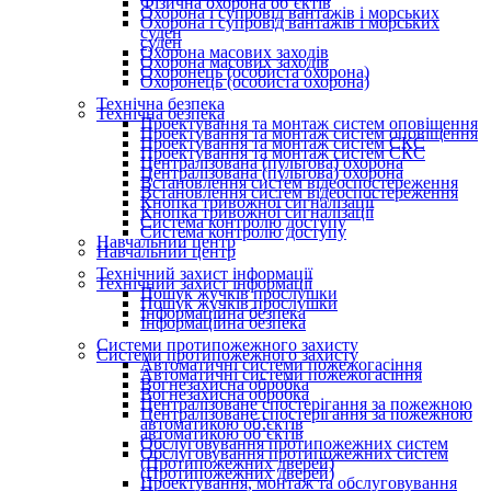
Фізична охорона об’єктів
Охорона і супровід вантажів і морських
Охорона і супровід вантажів і морських
суден
суден
Охорона масових заходів
Охорона масових заходів
Охоронець (особиста охорона)
Охоронець (особиста охорона)
Технічна безпека
Технічна безпека
Проектування та монтаж систем оповіщення
Проектування та монтаж систем оповіщення
Проектування та монтаж систем СКС
Проектування та монтаж систем СКС
Централізована (пультова) охорона
Централізована (пультова) охорона
Встановлення систем відеоспостереження
Встановлення систем відеоспостереження
Кнопка тривожної сигналізації
Кнопка тривожної сигналізації
Система контролю доступу
Система контролю доступу
Навчальний центр
Навчальний центр
Технічний захист інформації
Технічний захист інформації
Пошук жучків прослушки
Пошук жучків прослушки
Інформаційна безпека
Інформаційна безпека
Системи протипожежного захисту
Системи протипожежного захисту
Автоматичні системи пожежогасіння
Автоматичні системи пожежогасіння
Вогнезахисна обробка
Вогнезахисна обробка
Централізоване спостерігання за пожежною
Централізоване спостерігання за пожежною
автоматикою об’єктів
автоматикою об’єктів
Обслуговування протипожежних систем
Обслуговування протипожежних систем
(Протипожежних дверей)
(Протипожежних дверей)
Проектування, монтаж та обслуговування