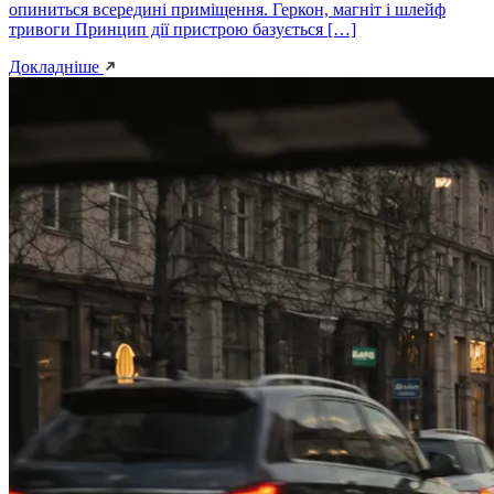
опиниться всередині приміщення. Геркон, магніт і шлейф
тривоги Принцип дії пристрою базується […]
Докладніше