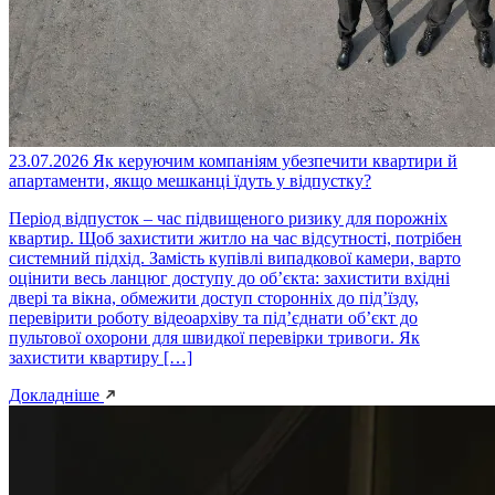
23.07.2026
Як керуючим компаніям убезпечити квартири й
апартаменти, якщо мешканці їдуть у відпустку?
Період відпусток – час підвищеного ризику для порожніх
квартир. Щоб захистити житло на час відсутності, потрібен
системний підхід. Замість купівлі випадкової камери, варто
оцінити весь ланцюг доступу до об’єкта: захистити вхідні
двері та вікна, обмежити доступ сторонніх до під’їзду,
перевірити роботу відеоархіву та під’єднати об’єкт до
пультової охорони для швидкої перевірки тривоги. Як
захистити квартиру […]
Докладніше