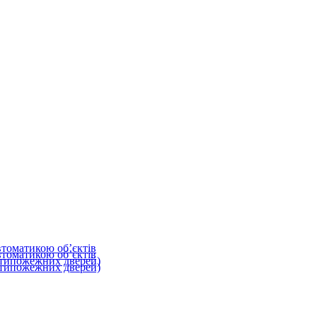
втоматикою об’єктів
втоматикою об’єктів
типожежних дверей)
типожежних дверей)