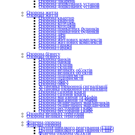
Охорона лікарень
Охорона дошкільних установ
Охорона дошкільних установ
Охорона житла
Охорона житла
Охорона квартир
Охорона квартир
Охорона котеджів
Охорона котеджів
Охорона приватних будинків
Охорона приватних будинків
Охорона дачі
Охорона дачі
Охорона житлових комплексів
Охорона житлових комплексів
Охорона гаража
Охорона гаража
Охорона бізнесу
Охорона бізнесу
Охорона банків
Охорона банків
Охорона складів
Охорона складів
Охорона великих об’єктів
Охорона великих об’єктів
Охорона підприємств
Охорона підприємств
Охорона офісу
Охорона офісу
Установка охоронної сигналізації
Установка охоронної сигналізації
Охорона салонів краси
Охорона салонів краси
Охорона магазинів та Мафів
Охорона магазинів та Мафів
Охорона будівельних майданчиків
Охорона будівельних майданчиків
Охорона ресторанів і кафе
Охорона ресторанів і кафе
Охорона великих територій
Охорона великих територій
Фізична охорона
Фізична охорона
Группа швидкого реагування (ГШР)
Группа швидкого реагування (ГШР)
Фізична охорона об’єктів