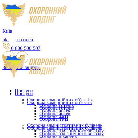
Київ
uk
ua
ru
en
0-800-500-507
Зворотній зв’язок
Послуги
Послуги
Охорона комерційних об’єктів
Охорона комерційних об’єктів
Охорона готелів
Охорона готелів
Охорона аптек
Охорона аптек
Охорона ТРЦ
Охорона ТРЦ
Охорона адміністративних будівель
Охорона адміністративних будівель
Охорона залізничного вокзалу
Охорона залізничного вокзалу
Охорона лікарень