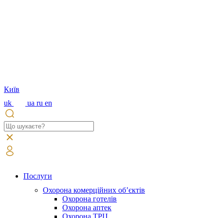
Київ
uk
ua
ru
en
Послуги
Охорона комерційних об’єктів
Охорона готелів
Охорона аптек
Охорона ТРЦ