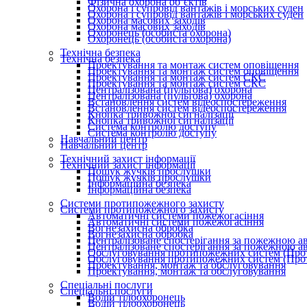
Фізична охорона об’єктів
Охорона і супровід вантажів і морських суден
Охорона і супровід вантажів і морських суден
Охорона масових заходів
Охорона масових заходів
Охоронець (особиста охорона)
Охоронець (особиста охорона)
Технічна безпека
Технічна безпека
Проектування та монтаж систем оповіщення
Проектування та монтаж систем оповіщення
Проектування та монтаж систем СКС
Проектування та монтаж систем СКС
Централізована (пультова) охорона
Централізована (пультова) охорона
Встановлення систем відеоспостереження
Встановлення систем відеоспостереження
Кнопка тривожної сигналізації
Кнопка тривожної сигналізації
Система контролю доступу
Система контролю доступу
Навчальний центр
Навчальний центр
Технічний захист інформації
Технічний захист інформації
Пошук жучків прослушки
Пошук жучків прослушки
Інформаційна безпека
Інформаційна безпека
Системи протипожежного захисту
Системи протипожежного захисту
Автоматичні системи пожежогасіння
Автоматичні системи пожежогасіння
Вогнезахисна обробка
Вогнезахисна обробка
Централізоване спостерігання за пожежною а
Централізоване спостерігання за пожежною а
Обслуговування протипожежних систем (Про
Обслуговування протипожежних систем (Про
Проектування, монтаж та обслуговування
Проектування, монтаж та обслуговування
Спеціальні послуги
Спеціальні послуги
Водій тілоохоронець
Водій тілоохоронець