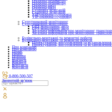
Охорона периметру
Охорона периметру
Охорона шкіл
Охорона шкіл
Супровід делегацій
Супровід делегацій
VIP-охорона і супровід
VIP-охорона і супровід
Супутниковий моніторинг
Супутниковий моніторинг
GPS моніторинг авто
GPS моніторинг авто
Загальна інформація про моніторинг транспор
Загальна інформація про моніторинг транспор
Будівельно-монтажні та ремонтні роботи
Будівельно-монтажні та ремонтні роботи
Проектування, виготовлення та встановлення
Проектування, виготовлення та встановлення
Про компанію
Про компанію
Прайс
Прайс
Новини
Новини
Вакансії
Вакансії
Контакти
Контакти
0-800-500-507
Зворотній зв’язок