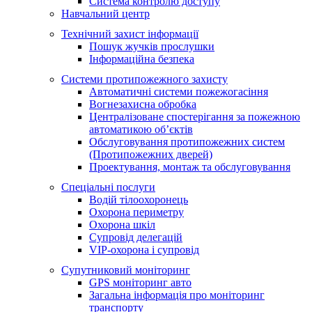
Система контролю доступу
Навчальний центр
Технічний захист інформації
Пошук жучків прослушки
Інформаційна безпека
Системи протипожежного захисту
Автоматичні системи пожежогасіння
Вогнезахисна обробка
Централізоване спостерігання за пожежною
автоматикою об’єктів
Обслуговування протипожежних систем
(Протипожежних дверей)
Проектування, монтаж та обслуговування
Спеціальні послуги
Водій тілоохоронець
Охорона периметру
Охорона шкіл
Супровід делегацій
VIP-охорона і супровід
Супутниковий моніторинг
GPS моніторинг авто
Загальна інформація про моніторинг
транспорту