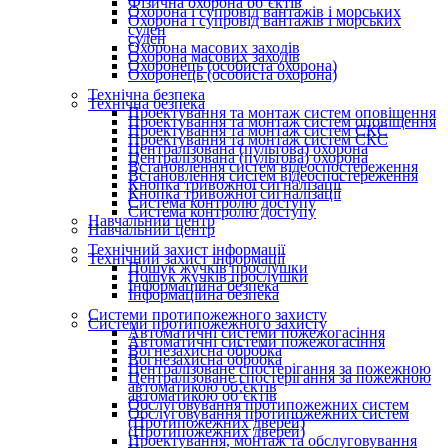
Фізична охорона об’єктів
Охорона і супровід вантажів і морських
Охорона і супровід вантажів і морських
суден
суден
Охорона масових заходів
Охорона масових заходів
Охоронець (особиста охорона)
Охоронець (особиста охорона)
Технічна безпека
Технічна безпека
Проектування та монтаж систем оповіщення
Проектування та монтаж систем оповіщення
Проектування та монтаж систем СКС
Проектування та монтаж систем СКС
Централізована (пультова) охорона
Централізована (пультова) охорона
Встановлення систем відеоспостереження
Встановлення систем відеоспостереження
Кнопка тривожної сигналізації
Кнопка тривожної сигналізації
Система контролю доступу
Система контролю доступу
Навчальний центр
Навчальний центр
Технічний захист інформації
Технічний захист інформації
Пошук жучків прослушки
Пошук жучків прослушки
Інформаційна безпека
Інформаційна безпека
Системи протипожежного захисту
Системи протипожежного захисту
Автоматичні системи пожежогасіння
Автоматичні системи пожежогасіння
Вогнезахисна обробка
Вогнезахисна обробка
Централізоване спостерігання за пожежною
Централізоване спостерігання за пожежною
автоматикою об’єктів
автоматикою об’єктів
Обслуговування протипожежних систем
Обслуговування протипожежних систем
(Протипожежних дверей)
(Протипожежних дверей)
Проектування, монтаж та обслуговування