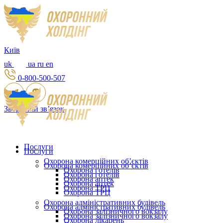
Київ
uk
ua
ru
en
0-800-500-507
Зворотній зв’язок
Послуги
Послуги
Охорона комерційних об’єктів
Охорона комерційних об’єктів
Охорона готелів
Охорона готелів
Охорона аптек
Охорона аптек
Охорона ТРЦ
Охорона ТРЦ
Охорона адміністративних будівель
Охорона адміністративних будівель
Охорона залізничного вокзалу
Охорона залізничного вокзалу
Охорона лікарень