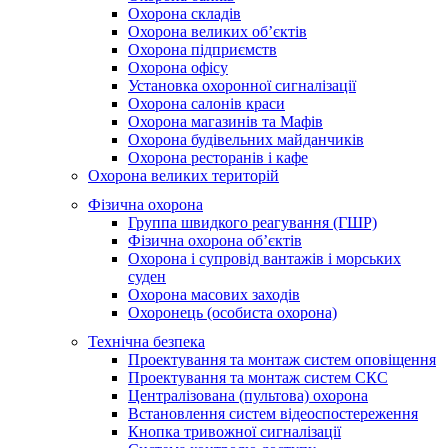
Охорона складів
Охорона великих об’єктів
Охорона підприємств
Охорона офісу
Установка охоронної сигналізації
Охорона салонів краси
Охорона магазинів та Мафів
Охорона будівельних майданчиків
Охорона ресторанів і кафе
Охорона великих територій
Фізична охорона
Группа швидкого реагування (ГШР)
Фізична охорона об’єктів
Охорона і супровід вантажів і морських
суден
Охорона масових заходів
Охоронець (особиста охорона)
Технічна безпека
Проектування та монтаж систем оповіщення
Проектування та монтаж систем СКС
Централізована (пультова) охорона
Встановлення систем відеоспостереження
Кнопка тривожної сигналізації