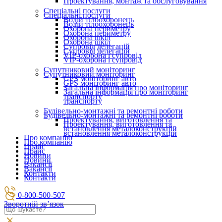
Проектування, монтаж та обслуговування
Спеціальні послуги
Спеціальні послуги
Водій тілоохоронець
Водій тілоохоронець
Охорона периметру
Охорона периметру
Охорона шкіл
Охорона шкіл
Супровід делегацій
Супровід делегацій
VIP-охорона і супровід
VIP-охорона і супровід
Супутниковий моніторинг
Супутниковий моніторинг
GPS моніторинг авто
GPS моніторинг авто
Загальна інформація про моніторинг
Загальна інформація про моніторинг
транспорту
транспорту
Будівельно-монтажні та ремонтні роботи
Будівельно-монтажні та ремонтні роботи
Проектування, виготовлення та
Проектування, виготовлення та
встановлення металоконструкцій
встановлення металоконструкцій
Про компанію
Про компанію
Прайс
Прайс
Новини
Новини
Вакансії
Вакансії
Контакти
Контакти
0-800-500-507
Зворотній зв’язок