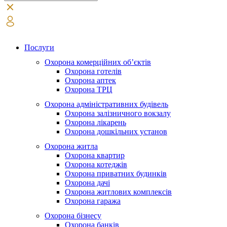
Послуги
Охорона комерційних об’єктів
Охорона готелів
Охорона аптек
Охорона ТРЦ
Охорона адміністративних будівель
Охорона залізничного вокзалу
Охорона лікарень
Охорона дошкільних установ
Охорона житла
Охорона квартир
Охорона котеджів
Охорона приватних будинків
Охорона дачі
Охорона житлових комплексів
Охорона гаража
Охорона бізнесу
Охорона банків