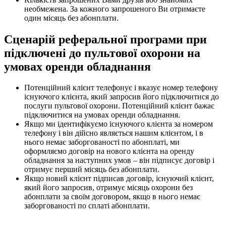
необмежена. За кожного запрошеного Ви отримаєте
один місяць без абонплати.
Сценарій реферальної програми при
підключені до пультової охорони на
умовах оренди обладнання
Потенційний клієнт телефонує і вказує номер телефону
існуючого клієнта, який запросив його підключитися до
послуги пультової охорони. Потенційний клієнт бажає
підключитися на умовах оренди обладнання.
Якщо ми ідентифікуємо існуючого клієнта за номером
телефону і він дійсно являється нашим клієнтом, і в
нього немає заборгованості по абонплаті, ми
оформляємо договір на нового клієнта на оренду
обладнання за наступних умов – він підписує договір і
отримує перший місяць без абонплати.
Якщо новий клієнт підписав договір, існуючий клієнт,
який його запросив, отримує місяць охорони без
абонплати за своїм договором, якщо в нього немає
заборгованості по сплаті абонплати.