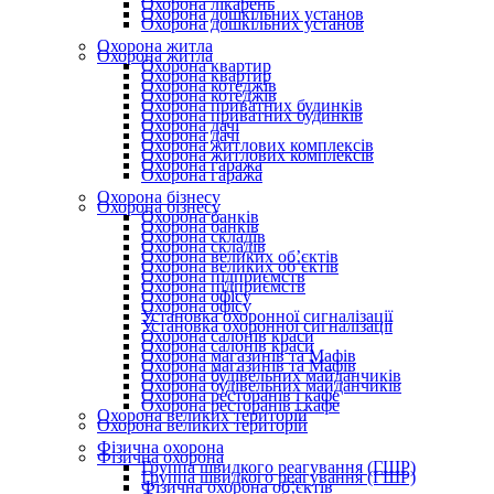
Охорона лікарень
Охорона дошкільних установ
Охорона дошкільних установ
Охорона житла
Охорона житла
Охорона квартир
Охорона квартир
Охорона котеджів
Охорона котеджів
Охорона приватних будинків
Охорона приватних будинків
Охорона дачі
Охорона дачі
Охорона житлових комплексів
Охорона житлових комплексів
Охорона гаража
Охорона гаража
Охорона бізнесу
Охорона бізнесу
Охорона банків
Охорона банків
Охорона складів
Охорона складів
Охорона великих об’єктів
Охорона великих об’єктів
Охорона підприємств
Охорона підприємств
Охорона офісу
Охорона офісу
Установка охоронної сигналізації
Установка охоронної сигналізації
Охорона салонів краси
Охорона салонів краси
Охорона магазинів та Мафів
Охорона магазинів та Мафів
Охорона будівельних майданчиків
Охорона будівельних майданчиків
Охорона ресторанів і кафе
Охорона ресторанів і кафе
Охорона великих територій
Охорона великих територій
Фізична охорона
Фізична охорона
Группа швидкого реагування (ГШР)
Группа швидкого реагування (ГШР)
Фізична охорона об’єктів