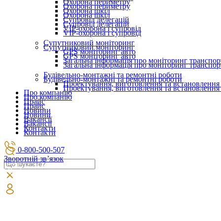
Охорона периметру
Охорона периметру
Охорона шкіл
Охорона шкіл
Супровід делегацій
Супровід делегацій
VIP-охорона і супровід
VIP-охорона і супровід
Супутниковий моніторинг
Супутниковий моніторинг
GPS моніторинг авто
GPS моніторинг авто
Загальна інформація про моніторинг транспор
Загальна інформація про моніторинг транспор
Будівельно-монтажні та ремонтні роботи
Будівельно-монтажні та ремонтні роботи
Проектування, виготовлення та встановлення
Проектування, виготовлення та встановлення
Про компанію
Про компанію
Прайс
Прайс
Новини
Новини
Вакансії
Вакансії
Контакти
Контакти
0-800-500-507
Зворотній зв’язок