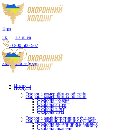
Київ
uk
ua
ru
en
0-800-500-507
Зворотній зв’язок
Послуги
Послуги
Охорона комерційних об’єктів
Охорона комерційних об’єктів
Охорона готелів
Охорона готелів
Охорона аптек
Охорона аптек
Охорона ТРЦ
Охорона ТРЦ
Охорона адміністративних будівель
Охорона адміністративних будівель
Охорона залізничного вокзалу
Охорона залізничного вокзалу
Охорона лікарень