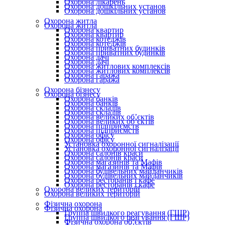
Охорона лікарень
Охорона дошкільних установ
Охорона дошкільних установ
Охорона житла
Охорона житла
Охорона квартир
Охорона квартир
Охорона котеджів
Охорона котеджів
Охорона приватних будинків
Охорона приватних будинків
Охорона дачі
Охорона дачі
Охорона житлових комплексів
Охорона житлових комплексів
Охорона гаража
Охорона гаража
Охорона бізнесу
Охорона бізнесу
Охорона банків
Охорона банків
Охорона складів
Охорона складів
Охорона великих об’єктів
Охорона великих об’єктів
Охорона підприємств
Охорона підприємств
Охорона офісу
Охорона офісу
Установка охоронної сигналізації
Установка охоронної сигналізації
Охорона салонів краси
Охорона салонів краси
Охорона магазинів та Мафів
Охорона магазинів та Мафів
Охорона будівельних майданчиків
Охорона будівельних майданчиків
Охорона ресторанів і кафе
Охорона ресторанів і кафе
Охорона великих територій
Охорона великих територій
Фізична охорона
Фізична охорона
Группа швидкого реагування (ГШР)
Группа швидкого реагування (ГШР)
Фізична охорона об’єктів