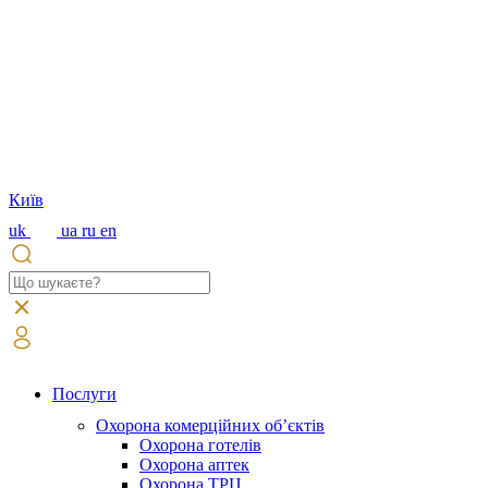
Київ
uk
ua
ru
en
Послуги
Охорона комерційних об’єктів
Охорона готелів
Охорона аптек
Охорона ТРЦ