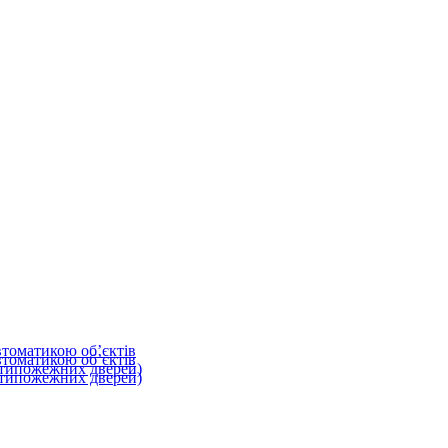
втоматикою об’єктів
втоматикою об’єктів
типожежних дверей)
типожежних дверей)