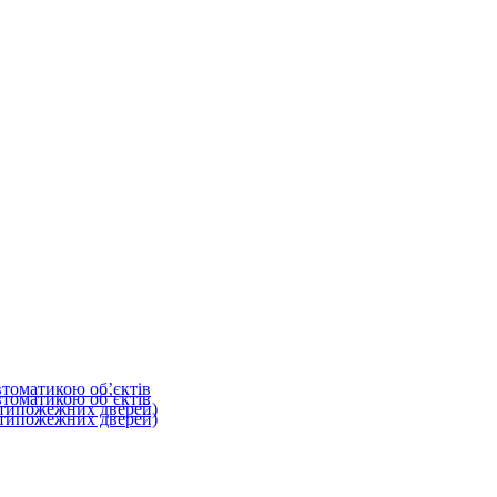
втоматикою об’єктів
втоматикою об’єктів
типожежних дверей)
типожежних дверей)