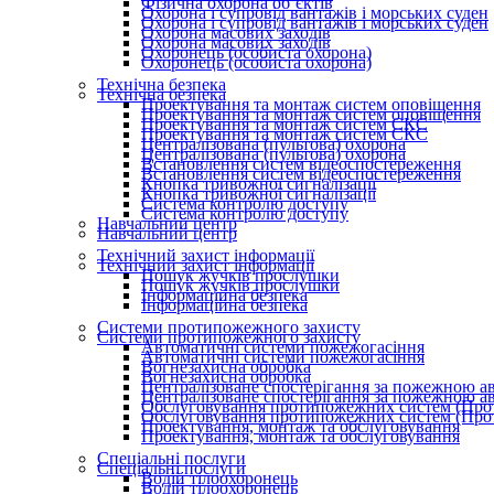
Фізична охорона об’єктів
Охорона і супровід вантажів і морських суден
Охорона і супровід вантажів і морських суден
Охорона масових заходів
Охорона масових заходів
Охоронець (особиста охорона)
Охоронець (особиста охорона)
Технічна безпека
Технічна безпека
Проектування та монтаж систем оповіщення
Проектування та монтаж систем оповіщення
Проектування та монтаж систем СКС
Проектування та монтаж систем СКС
Централізована (пультова) охорона
Централізована (пультова) охорона
Встановлення систем відеоспостереження
Встановлення систем відеоспостереження
Кнопка тривожної сигналізації
Кнопка тривожної сигналізації
Система контролю доступу
Система контролю доступу
Навчальний центр
Навчальний центр
Технічний захист інформації
Технічний захист інформації
Пошук жучків прослушки
Пошук жучків прослушки
Інформаційна безпека
Інформаційна безпека
Системи протипожежного захисту
Системи протипожежного захисту
Автоматичні системи пожежогасіння
Автоматичні системи пожежогасіння
Вогнезахисна обробка
Вогнезахисна обробка
Централізоване спостерігання за пожежною а
Централізоване спостерігання за пожежною а
Обслуговування протипожежних систем (Про
Обслуговування протипожежних систем (Про
Проектування, монтаж та обслуговування
Проектування, монтаж та обслуговування
Спеціальні послуги
Спеціальні послуги
Водій тілоохоронець
Водій тілоохоронець