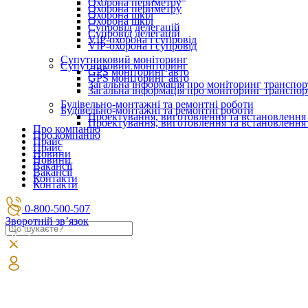
Охорона периметру
Охорона периметру
Охорона шкіл
Охорона шкіл
Супровід делегацій
Супровід делегацій
VIP-охорона і супровід
VIP-охорона і супровід
Супутниковий моніторинг
Супутниковий моніторинг
GPS моніторинг авто
GPS моніторинг авто
Загальна інформація про моніторинг транспор
Загальна інформація про моніторинг транспор
Будівельно-монтажні та ремонтні роботи
Будівельно-монтажні та ремонтні роботи
Проектування, виготовлення та встановлення
Проектування, виготовлення та встановлення
Про компанію
Про компанію
Прайс
Прайс
Новини
Новини
Вакансії
Вакансії
Контакти
Контакти
0-800-500-507
Зворотній зв’язок