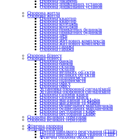
Охорона лікарень
Охорона дошкільних установ
Охорона дошкільних установ
Охорона житла
Охорона житла
Охорона квартир
Охорона квартир
Охорона котеджів
Охорона котеджів
Охорона приватних будинків
Охорона приватних будинків
Охорона дачі
Охорона дачі
Охорона житлових комплексів
Охорона житлових комплексів
Охорона гаража
Охорона гаража
Охорона бізнесу
Охорона бізнесу
Охорона банків
Охорона банків
Охорона складів
Охорона складів
Охорона великих об’єктів
Охорона великих об’єктів
Охорона підприємств
Охорона підприємств
Охорона офісу
Охорона офісу
Установка охоронної сигналізації
Установка охоронної сигналізації
Охорона салонів краси
Охорона салонів краси
Охорона магазинів та Мафів
Охорона магазинів та Мафів
Охорона будівельних майданчиків
Охорона будівельних майданчиків
Охорона ресторанів і кафе
Охорона ресторанів і кафе
Охорона великих територій
Охорона великих територій
Фізична охорона
Фізична охорона
Группа швидкого реагування (ГШР)
Группа швидкого реагування (ГШР)
Фізична охорона об’єктів