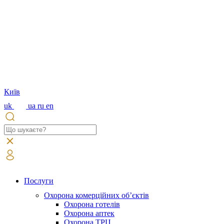
Київ
uk
ua
ru
en
Послуги
Охорона комерційних об’єктів
Охорона готелів
Охорона аптек
Охорона ТРЦ