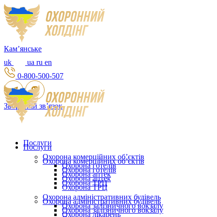
Камʼянське
uk
ua
ru
en
0-800-500-507
Зворотній зв’язок
Послуги
Послуги
Охорона комерційних об’єктів
Охорона комерційних об’єктів
Охорона готелів
Охорона готелів
Охорона аптек
Охорона аптек
Охорона ТРЦ
Охорона ТРЦ
Охорона адміністративних будівель
Охорона адміністративних будівель
Охорона залізничного вокзалу
Охорона залізничного вокзалу
Охорона лікарень