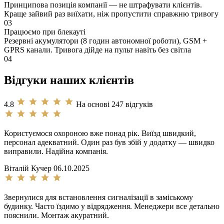
Принципова позиція компанії — не штрафувати клієнтів.
Краще зайвий раз виїхати, ніж пропустити справжню тривогу
03
Працюємо при блекауті
Резервні акумулятори (8 годин автономної роботи), GSM +
GPRS канали. Тривога дійде на пульт навіть без світла
04
Відгуки наших клієнтів
4.8
На основі 247 відгуків
Користуємося охороною вже понад рік. Виїзд швидкий,
персонал адекватний. Один раз був збій у додатку — швидко
виправили. Надійна компанія.
Віталій Кучер
06.10.2025
Звернулися для встановлення сигналізації в заміському
будинку. Часто їздимо у відрядження. Менеджери все детально
пояснили. Монтаж акуратний.