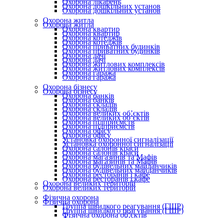
Охорона лікарень
Охорона дошкільних установ
Охорона дошкільних установ
Охорона житла
Охорона житла
Охорона квартир
Охорона квартир
Охорона котеджів
Охорона котеджів
Охорона приватних будинків
Охорона приватних будинків
Охорона дачі
Охорона дачі
Охорона житлових комплексів
Охорона житлових комплексів
Охорона гаража
Охорона гаража
Охорона бізнесу
Охорона бізнесу
Охорона банків
Охорона банків
Охорона складів
Охорона складів
Охорона великих об’єктів
Охорона великих об’єктів
Охорона підприємств
Охорона підприємств
Охорона офісу
Охорона офісу
Установка охоронної сигналізації
Установка охоронної сигналізації
Охорона салонів краси
Охорона салонів краси
Охорона магазинів та Мафів
Охорона магазинів та Мафів
Охорона будівельних майданчиків
Охорона будівельних майданчиків
Охорона ресторанів і кафе
Охорона ресторанів і кафе
Охорона великих територій
Охорона великих територій
Фізична охорона
Фізична охорона
Группа швидкого реагування (ГШР)
Группа швидкого реагування (ГШР)
Фізична охорона об’єктів