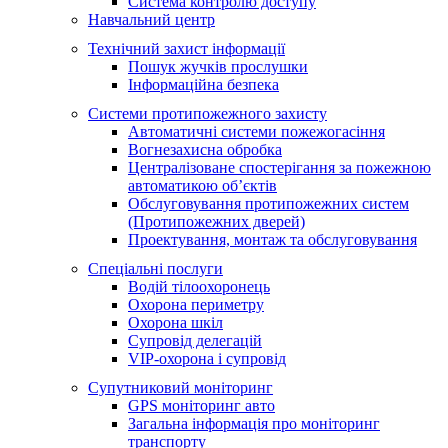
Система контролю доступу
Навчальний центр
Технічний захист інформації
Пошук жучків прослушки
Інформаційна безпека
Системи протипожежного захисту
Автоматичні системи пожежогасіння
Вогнезахисна обробка
Централізоване спостерігання за пожежною
автоматикою об’єктів
Обслуговування протипожежних систем
(Протипожежних дверей)
Проектування, монтаж та обслуговування
Спеціальні послуги
Водій тілоохоронець
Охорона периметру
Охорона шкіл
Супровід делегацій
VIP-охорона і супровід
Супутниковий моніторинг
GPS моніторинг авто
Загальна інформація про моніторинг
транспорту