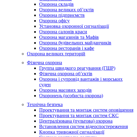
Охорона складів
Охорона великих об’єктів
Охорона підприємств
Охорона офісу
Установка охоронної сигналізації
Охорона салонів краси
Охорона магазинів та Мафів
Охорона будівельних майданчиків
Охорона ресторанів і кафе
Охорона великих територій
Фізична охорона
Группа швидкого реагування (ГШР)
Фізична охорона об’єктів
Охорона і супровід вантажів і морських
суден
Охорона масових заходів
Охоронець (особиста охорона)
Технічна безпека
Проектування та монтаж систем оповіщення
Проектування та монтаж систем СКС
Централізована (пультова) охорона
Встановлення систем відеоспостереження
Кнопка тривожної сигналізації