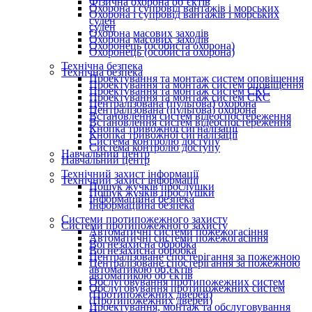
Фізична охорона об’єктів
Охорона і супровід вантажів і морських
Охорона і супровід вантажів і морських
суден
суден
Охорона масових заходів
Охорона масових заходів
Охоронець (особиста охорона)
Охоронець (особиста охорона)
Технічна безпека
Технічна безпека
Проектування та монтаж систем оповіщення
Проектування та монтаж систем оповіщення
Проектування та монтаж систем СКС
Проектування та монтаж систем СКС
Централізована (пультова) охорона
Централізована (пультова) охорона
Встановлення систем відеоспостереження
Встановлення систем відеоспостереження
Кнопка тривожної сигналізації
Кнопка тривожної сигналізації
Система контролю доступу
Система контролю доступу
Навчальний центр
Навчальний центр
Технічний захист інформації
Технічний захист інформації
Пошук жучків прослушки
Пошук жучків прослушки
Інформаційна безпека
Інформаційна безпека
Системи протипожежного захисту
Системи протипожежного захисту
Автоматичні системи пожежогасіння
Автоматичні системи пожежогасіння
Вогнезахисна обробка
Вогнезахисна обробка
Централізоване спостерігання за пожежною
Централізоване спостерігання за пожежною
автоматикою об’єктів
автоматикою об’єктів
Обслуговування протипожежних систем
Обслуговування протипожежних систем
(Протипожежних дверей)
(Протипожежних дверей)
Проектування, монтаж та обслуговування