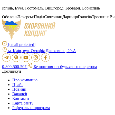
Ірпінь, Буча, Гостомель, Вишгород, Бровари, Бориспіль
Оболонь
Печерськ
Поділ
Святошин
Дарниця
Голосіїв
Троєщина
Ви
[email protected]
м. Київ, вул. Остафія Дашкевича, 20-А
0-800-500-507
Безкоштовно з будь-якого оператора
Досліджуй
Про компанію
Прайс
Новини
Вакансії
Контакти
Карта сайту
Реферальна програма