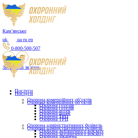
Камʼянське
uk
ua
ru
en
0-800-500-507
Зворотній зв’язок
Послуги
Послуги
Охорона комерційних об’єктів
Охорона комерційних об’єктів
Охорона готелів
Охорона готелів
Охорона аптек
Охорона аптек
Охорона ТРЦ
Охорона ТРЦ
Охорона адміністративних будівель
Охорона адміністративних будівель
Охорона залізничного вокзалу
Охорона залізничного вокзалу
Охорона лікарень