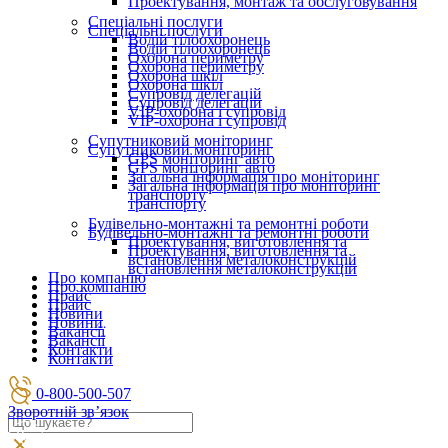
Проектування, монтаж та обслуговування
Спеціальні послуги
Спеціальні послуги
Водій тілоохоронець
Водій тілоохоронець
Охорона периметру
Охорона периметру
Охорона шкіл
Охорона шкіл
Супровід делегацій
Супровід делегацій
VIP-охорона і супровід
VIP-охорона і супровід
Супутниковий моніторинг
Супутниковий моніторинг
GPS моніторинг авто
GPS моніторинг авто
Загальна інформація про моніторинг
Загальна інформація про моніторинг
транспорту
транспорту
Будівельно-монтажні та ремонтні роботи
Будівельно-монтажні та ремонтні роботи
Проектування, виготовлення та
Проектування, виготовлення та
встановлення металоконструкцій
встановлення металоконструкцій
Про компанію
Про компанію
Прайс
Прайс
Новини
Новини
Вакансії
Вакансії
Контакти
Контакти
0-800-500-507
Зворотній зв’язок