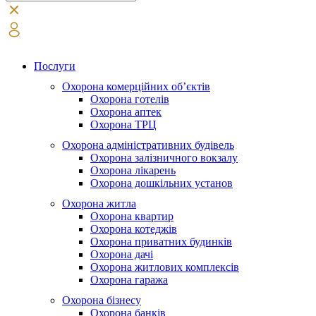
Послуги
Охорона комерційних об’єктів
Охорона готелів
Охорона аптек
Охорона ТРЦ
Охорона адміністративних будівель
Охорона залізничного вокзалу
Охорона лікарень
Охорона дошкільних установ
Охорона житла
Охорона квартир
Охорона котеджів
Охорона приватних будинків
Охорона дачі
Охорона житлових комплексів
Охорона гаража
Охорона бізнесу
Охорона банків