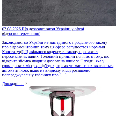
03.08.2026
Що дозволяє закон України у сфері
відеоспостереження?
Законодавство України не має єдиного профільного закону
про відеомоніторинг, тому ця сфера регулюється нормами
Конституції, Цивільного кодексу та закону про захист
персональних даних. Головний принцип полягає в тому, що
відкрита зйомка людини дозволена лише за її згоди, яка у
громадських місцях, під’їздах, офісах чи магазинах вважається
автоматичною, якщо на видному місці розміщено
попереджувальну табличку про […]
Докладніше