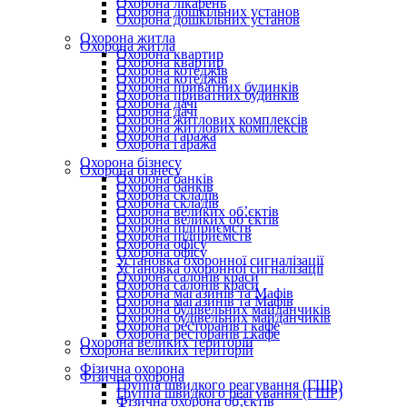
Охорона лікарень
Охорона дошкільних установ
Охорона дошкільних установ
Охорона житла
Охорона житла
Охорона квартир
Охорона квартир
Охорона котеджів
Охорона котеджів
Охорона приватних будинків
Охорона приватних будинків
Охорона дачі
Охорона дачі
Охорона житлових комплексів
Охорона житлових комплексів
Охорона гаража
Охорона гаража
Охорона бізнесу
Охорона бізнесу
Охорона банків
Охорона банків
Охорона складів
Охорона складів
Охорона великих об’єктів
Охорона великих об’єктів
Охорона підприємств
Охорона підприємств
Охорона офісу
Охорона офісу
Установка охоронної сигналізації
Установка охоронної сигналізації
Охорона салонів краси
Охорона салонів краси
Охорона магазинів та Мафів
Охорона магазинів та Мафів
Охорона будівельних майданчиків
Охорона будівельних майданчиків
Охорона ресторанів і кафе
Охорона ресторанів і кафе
Охорона великих територій
Охорона великих територій
Фізична охорона
Фізична охорона
Группа швидкого реагування (ГШР)
Группа швидкого реагування (ГШР)
Фізична охорона об’єктів