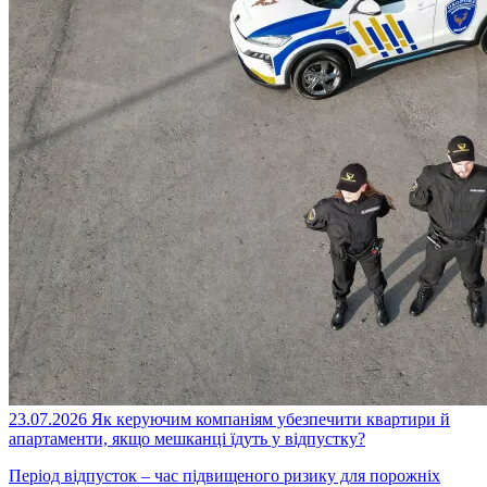
23.07.2026
Як керуючим компаніям убезпечити квартири й
апартаменти, якщо мешканці їдуть у відпустку?
Період відпусток – час підвищеного ризику для порожніх