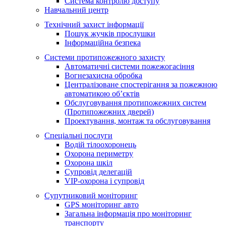
Система контролю доступу
Навчальний центр
Технічний захист інформації
Пошук жучків прослушки
Інформаційна безпека
Системи протипожежного захисту
Автоматичні системи пожежогасіння
Вогнезахисна обробка
Централізоване спостерігання за пожежною
автоматикою об’єктів
Обслуговування протипожежних систем
(Протипожежних дверей)
Проектування, монтаж та обслуговування
Спеціальні послуги
Водій тілоохоронець
Охорона периметру
Охорона шкіл
Супровід делегацій
VIP-охорона і супровід
Супутниковий моніторинг
GPS моніторинг авто
Загальна інформація про моніторинг
транспорту