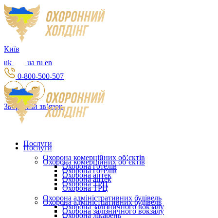
Київ
uk
ua
ru
en
0-800-500-507
Зворотній зв’язок
Послуги
Послуги
Охорона комерційних об’єктів
Охорона комерційних об’єктів
Охорона готелів
Охорона готелів
Охорона аптек
Охорона аптек
Охорона ТРЦ
Охорона ТРЦ
Охорона адміністративних будівель
Охорона адміністративних будівель
Охорона залізничного вокзалу
Охорона залізничного вокзалу
Охорона лікарень