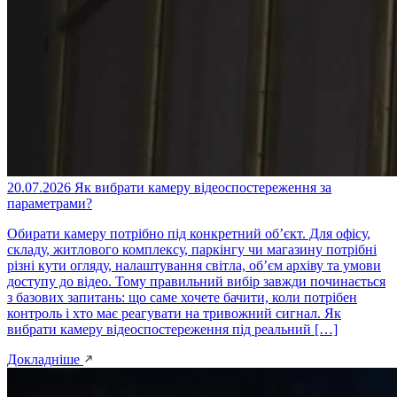
20.07.2026
Як вибрати камеру відеоспостереження за
параметрами?
Обирати камеру потрібно під конкретний об’єкт. Для офісу,
складу, житлового комплексу, паркінгу чи магазину потрібні
різні кути огляду, налаштування світла, об’єм архіву та умови
доступу до відео. Тому правильний вибір завжди починається
з базових запитань: що саме хочете бачити, коли потрібен
контроль і хто має реагувати на тривожний сигнал. Як
вибрати камеру відеоспостереження під реальний […]
Докладніше