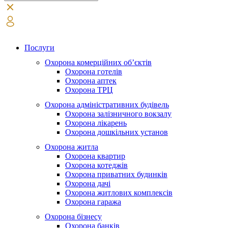
Послуги
Охорона комерційних об’єктів
Охорона готелів
Охорона аптек
Охорона ТРЦ
Охорона адміністративних будівель
Охорона залізничного вокзалу
Охорона лікарень
Охорона дошкільних установ
Охорона житла
Охорона квартир
Охорона котеджів
Охорона приватних будинків
Охорона дачі
Охорона житлових комплексів
Охорона гаража
Охорона бізнесу
Охорона банків