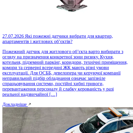
27.07.2026
Які пожежні датчики вибрати для квартир,
апартаментів і житлових об’єктів?
Пожежний датчик для житлового об’єкта варто вибирати з
огляду на призначення конкретної зони ризику. Кухня,
котельня, підземний паркінг, коридори, технічні приміщення,
комори та серверні всередині ЖК мають різні умови
експлуатації. Для ОСББ, девелопера чи керуючої компанії
неправильний підбір обладнання означає запізніле
спрацьовування системи, постійні хибні тривоги,
перевантаження персоналу й слабку керованість у разі
реальної надзвичайної […]
Докладніше