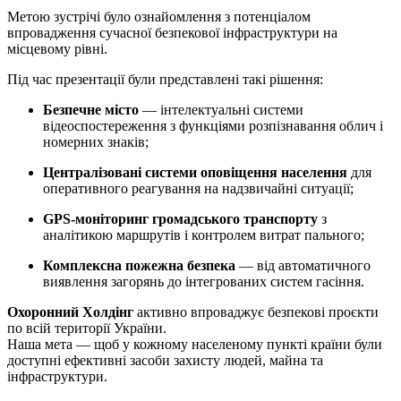
Метою зустрічі було ознайомлення з потенціалом
впровадження сучасної безпекової інфраструктури на
місцевому рівні.
Під час презентації були представлені такі рішення:
Безпечне місто
— інтелектуальні системи
відеоспостереження з функціями розпізнавання облич і
номерних знаків;
Централізовані системи оповіщення населення
для
оперативного реагування на надзвичайні ситуації;
GPS-моніторинг громадського транспорту
з
аналітикою маршрутів і контролем витрат пального;
Комплексна пожежна безпека
— від автоматичного
виявлення загорянь до інтегрованих систем гасіння.
Охоронний Холдінг
активно впроваджує безпекові проєкти
по всій території України.
Наша мета — щоб у кожному населеному пункті країни були
доступні ефективні засоби захисту людей, майна та
інфраструктури.