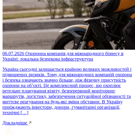
06.07.2026
Охоронна компанія для міжнародного бізнесу в
Україні: локальна безпекова інфраструктура
Україна сьогодні залишається країною великих можливостей і
підвищених ризиків. Тому для міжнародних компаній охорона
і безпека означають значно більше, ніж фізичну присутність
охорони на об’єкті. Це комплексний процес, що охоплює
ретельне планування візиту, безперервний моніторинг
маршрутів, логістику, забезпечення ситуаційної обізнаності та
миттєве реагування на будь-які зміни обставин. В Україну
приїжджають інвестори, донори, гуманітарні організації,
технічні […]
Докладніше