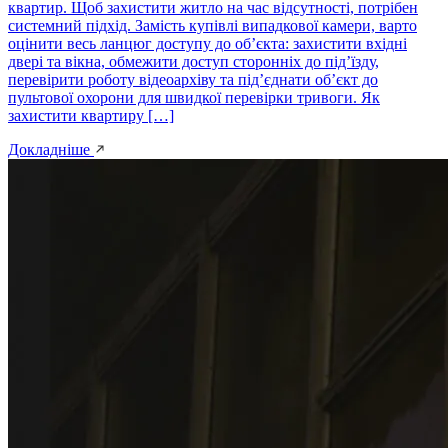
квартир. Щоб захистити житло на час відсутності, потрібен
системний підхід. Замість купівлі випадкової камери, варто
оцінити весь ланцюг доступу до об’єкта: захистити вхідні
двері та вікна, обмежити доступ сторонніх до під’їзду,
перевірити роботу відеоархіву та під’єднати об’єкт до
пультової охорони для швидкої перевірки тривоги. Як
захистити квартиру […]
Докладніше