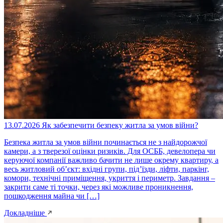
13.07.2026
Як забезпечити безпеку житла за умов війни?
Безпека житла за умов війни починається не з найдорожчої
камери, а з тверезої оцінки ризиків. Для ОСББ, девелопера чи
керуючої компанії важливо бачити не лише окрему квартиру, а
весь житловий об’єкт: вхідні групи, під’їзди, ліфти, паркінг,
комори, технічні приміщення, укриття і периметр. Завдання –
закрити саме ті точки, через які можливе проникнення,
пошкодження майна чи […]
Докладніше