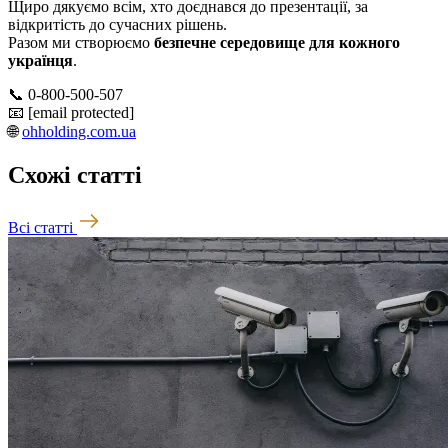
Щиро дякуємо всім, хто доєднався до презентації, за
відкритість до сучасних рішень.
Разом ми створюємо
безпечне середовище для кожного
українця
.
📞 0-800-500-507
📧
[email protected]
🌐
ohholding.com.ua
Схожі статті
Всі статті