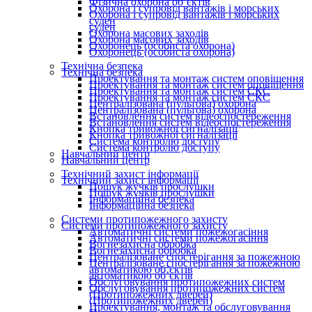
Фізична охорона об’єктів
Охорона і супровід вантажів і морських
Охорона і супровід вантажів і морських
суден
суден
Охорона масових заходів
Охорона масових заходів
Охоронець (особиста охорона)
Охоронець (особиста охорона)
Технічна безпека
Технічна безпека
Проектування та монтаж систем оповіщення
Проектування та монтаж систем оповіщення
Проектування та монтаж систем СКС
Проектування та монтаж систем СКС
Централізована (пультова) охорона
Централізована (пультова) охорона
Встановлення систем відеоспостереження
Встановлення систем відеоспостереження
Кнопка тривожної сигналізації
Кнопка тривожної сигналізації
Система контролю доступу
Система контролю доступу
Навчальний центр
Навчальний центр
Технічний захист інформації
Технічний захист інформації
Пошук жучків прослушки
Пошук жучків прослушки
Інформаційна безпека
Інформаційна безпека
Системи протипожежного захисту
Системи протипожежного захисту
Автоматичні системи пожежогасіння
Автоматичні системи пожежогасіння
Вогнезахисна обробка
Вогнезахисна обробка
Централізоване спостерігання за пожежною
Централізоване спостерігання за пожежною
автоматикою об’єктів
автоматикою об’єктів
Обслуговування протипожежних систем
Обслуговування протипожежних систем
(Протипожежних дверей)
(Протипожежних дверей)
Проектування, монтаж та обслуговування