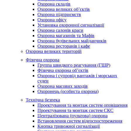
Охорона складів
Охорона великих об’єктів
Охорона підприємств
Охорона офісу
Установка охоронної сигналізації
Охорона салонів краси
Охорона магазинів та Мафів
Охорона будівельних майданчиків
Охорона ресторанів і кафе
Охорона великих територій
Фізична охорона
Группа швидкого реагування (ГШР)
Фізична охорона об’єктів
Охорона і супровід вантажів і морських
суден
Охорона масових заходів
Охоронець (особиста охорона)
Технічна безпека
Проектування та монтаж систем оповіщення
Проектування та монтаж систем СКС
Централізована (пультова) охорона
Встановлення систем відеоспостереження
Кнопка тривожної сигналізації