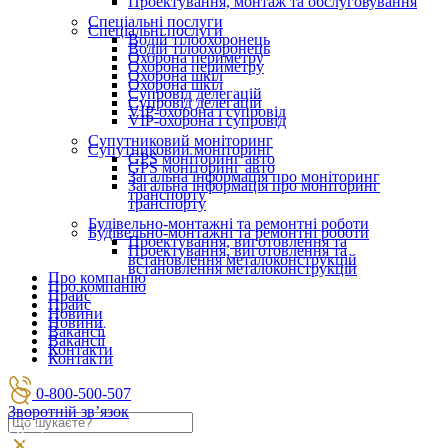
Проектування, монтаж та обслуговування
Спеціальні послуги
Спеціальні послуги
Водій тілоохоронець
Водій тілоохоронець
Охорона периметру
Охорона периметру
Охорона шкіл
Охорона шкіл
Супровід делегацій
Супровід делегацій
VIP-охорона і супровід
VIP-охорона і супровід
Супутниковий моніторинг
Супутниковий моніторинг
GPS моніторинг авто
GPS моніторинг авто
Загальна інформація про моніторинг
Загальна інформація про моніторинг
транспорту
транспорту
Будівельно-монтажні та ремонтні роботи
Будівельно-монтажні та ремонтні роботи
Проектування, виготовлення та
Проектування, виготовлення та
встановлення металоконструкцій
встановлення металоконструкцій
Про компанію
Про компанію
Прайс
Прайс
Новини
Новини
Вакансії
Вакансії
Контакти
Контакти
0-800-500-507
Зворотній зв’язок