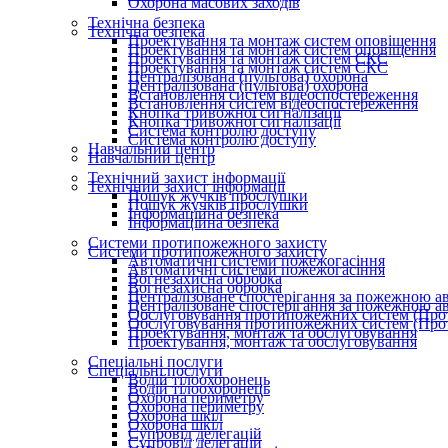
Охорона масових заходів
Технічна безпека
Технічна безпека
Проектування та монтаж систем оповіщення
Проектування та монтаж систем оповіщення
Проектування та монтаж систем СКС
Проектування та монтаж систем СКС
Централізована (пультова) охорона
Централізована (пультова) охорона
Встановлення систем відеоспостереження
Встановлення систем відеоспостереження
Кнопка тривожної сигналізації
Кнопка тривожної сигналізації
Система контролю доступу
Система контролю доступу
Навчальний центр
Навчальний центр
Технічний захист інформації
Технічний захист інформації
Пошук жучків прослушки
Пошук жучків прослушки
Інформаційна безпека
Інформаційна безпека
Системи протипожежного захисту
Системи протипожежного захисту
Автоматичні системи пожежогасіння
Автоматичні системи пожежогасіння
Вогнезахисна обробка
Вогнезахисна обробка
Централізоване спостерігання за пожежною а
Централізоване спостерігання за пожежною а
Обслуговування протипожежних систем (Про
Обслуговування протипожежних систем (Про
Проектування, монтаж та обслуговування
Проектування, монтаж та обслуговування
Спеціальні послуги
Спеціальні послуги
Водій тілоохоронець
Водій тілоохоронець
Охорона периметру
Охорона периметру
Охорона шкіл
Охорона шкіл
Супровід делегацій
Супровід делегацій