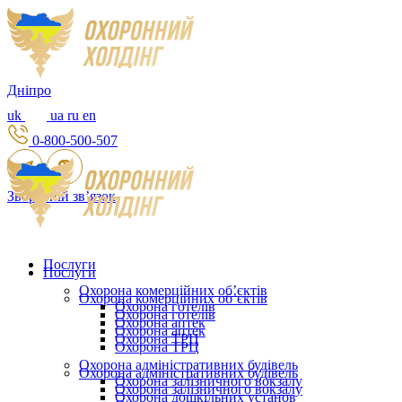
Дніпро
uk
ua
ru
en
0-800-500-507
Зворотній зв’язок
Послуги
Послуги
Охорона комерційних об’єктів
Охорона комерційних об’єктів
Охорона готелів
Охорона готелів
Охорона аптек
Охорона аптек
Охорона ТРЦ
Охорона ТРЦ
Охорона адміністративних будівель
Охорона адміністративних будівель
Охорона залізничного вокзалу
Охорона залізничного вокзалу
Охорона дошкільних установ