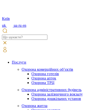
Київ
uk
ua
ru
en
Послуги
Охорона комерційних об’єктів
Охорона готелів
Охорона аптек
Охорона ТРЦ
Охорона адміністративних будівель
Охорона залізничного вокзалу
Охорона дошкільних установ
Охорона житла