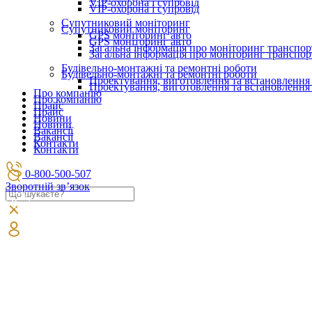
VIP-охорона і супровід
VIP-охорона і супровід
Супутниковий моніторинг
Супутниковий моніторинг
GPS моніторинг авто
GPS моніторинг авто
Загальна інформація про моніторинг транспор
Загальна інформація про моніторинг транспор
Будівельно-монтажні та ремонтні роботи
Будівельно-монтажні та ремонтні роботи
Проектування, виготовлення та встановлення
Проектування, виготовлення та встановлення
Про компанію
Про компанію
Прайс
Прайс
Новини
Новини
Вакансії
Вакансії
Контакти
Контакти
0-800-500-507
Зворотній зв’язок