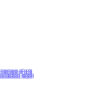
втоматикою об’єктів
втоматикою об’єктів
типожежних дверей)
типожежних дверей)