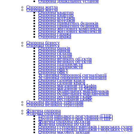
Охорона дошкільних установ
Охорона житла
Охорона житла
Охорона квартир
Охорона квартир
Охорона котеджів
Охорона котеджів
Охорона приватних будинків
Охорона приватних будинків
Охорона житлових комплексів
Охорона житлових комплексів
Охорона гаража
Охорона гаража
Охорона бізнесу
Охорона бізнесу
Охорона банків
Охорона банків
Охорона складів
Охорона складів
Охорона великих об’єктів
Охорона великих об’єктів
Охорона підприємств
Охорона підприємств
Охорона офісу
Охорона офісу
Установка охоронної сигналізації
Установка охоронної сигналізації
Охорона салонів краси
Охорона салонів краси
Охорона магазинів та Мафів
Охорона магазинів та Мафів
Охорона будівельних майданчиків
Охорона будівельних майданчиків
Охорона ресторанів і кафе
Охорона ресторанів і кафе
Охорона великих територій
Охорона великих територій
Фізична охорона
Фізична охорона
Группа швидкого реагування (ГШР)
Группа швидкого реагування (ГШР)
Фізична охорона об’єктів
Фізична охорона об’єктів
Охорона і супровід вантажів і морських суден
Охорона і супровід вантажів і морських суден
Охорона масових заходів