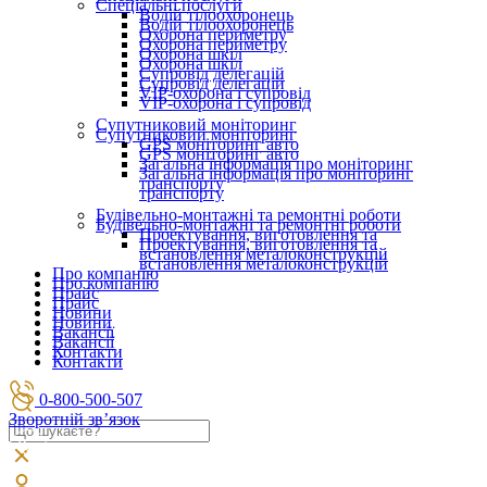
Спеціальні послуги
Водій тілоохоронець
Водій тілоохоронець
Охорона периметру
Охорона периметру
Охорона шкіл
Охорона шкіл
Супровід делегацій
Супровід делегацій
VIP-охорона і супровід
VIP-охорона і супровід
Супутниковий моніторинг
Супутниковий моніторинг
GPS моніторинг авто
GPS моніторинг авто
Загальна інформація про моніторинг
Загальна інформація про моніторинг
транспорту
транспорту
Будівельно-монтажні та ремонтні роботи
Будівельно-монтажні та ремонтні роботи
Проектування, виготовлення та
Проектування, виготовлення та
встановлення металоконструкцій
встановлення металоконструкцій
Про компанію
Про компанію
Прайс
Прайс
Новини
Новини
Вакансії
Вакансії
Контакти
Контакти
0-800-500-507
Зворотній зв’язок