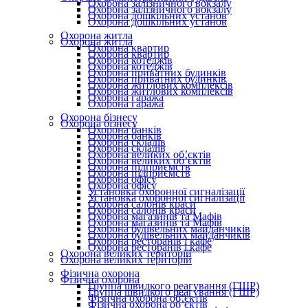
Охорона залізничного вокзалу
Охорона залізничного вокзалу
Охорона дошкільних установ
Охорона дошкільних установ
Охорона житла
Охорона житла
Охорона квартир
Охорона квартир
Охорона котеджів
Охорона котеджів
Охорона приватних будинків
Охорона приватних будинків
Охорона житлових комплексів
Охорона житлових комплексів
Охорона гаража
Охорона гаража
Охорона бізнесу
Охорона бізнесу
Охорона банків
Охорона банків
Охорона складів
Охорона складів
Охорона великих об’єктів
Охорона великих об’єктів
Охорона підприємств
Охорона підприємств
Охорона офісу
Охорона офісу
Установка охоронної сигналізації
Установка охоронної сигналізації
Охорона салонів краси
Охорона салонів краси
Охорона магазинів та Мафів
Охорона магазинів та Мафів
Охорона будівельних майданчиків
Охорона будівельних майданчиків
Охорона ресторанів і кафе
Охорона ресторанів і кафе
Охорона великих територій
Охорона великих територій
Фізична охорона
Фізична охорона
Группа швидкого реагування (ГШР)
Группа швидкого реагування (ГШР)
Фізична охорона об’єктів
Фізична охорона об’єктів