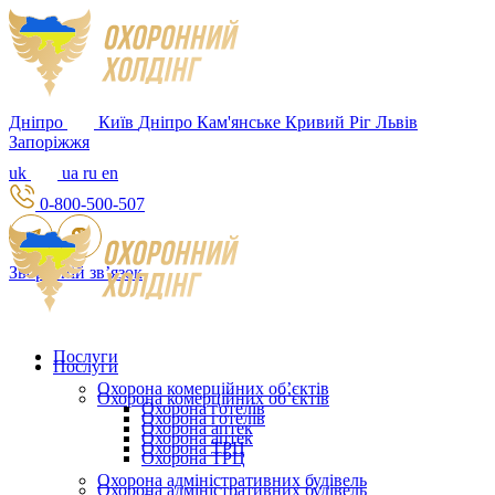
Дніпро
Київ
Дніпро
Кам'янське
Кривий Ріг
Львів
Запоріжжя
uk
ua
ru
en
0-800-500-507
Зворотній зв’язок
Послуги
Послуги
Охорона комерційних об’єктів
Охорона комерційних об’єктів
Охорона готелів
Охорона готелів
Охорона аптек
Охорона аптек
Охорона ТРЦ
Охорона ТРЦ
Охорона адміністративних будівель
Охорона адміністративних будівель