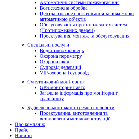
Автоматичні системи пожежогасіння
Вогнезахисна обробка
Централізоване спостерігання за пожежною
автоматикою об’єктів
Обслуговування протипожежних систем
(Протипожежних дверей)
Проектування, монтаж та обслуговування
Спеціальні послуги
Водій тілоохоронець
Охорона периметру
Охорона шкіл
Супровід делегацій
VIP-охорона і супровід
Супутниковий моніторинг
GPS моніторинг авто
Загальна інформація про моніторинг
транспорту
Будівельно-монтажні та ремонтні роботи
Проектування, виготовлення та
встановлення металоконструкцій
Про компанію
Прайс
Новини