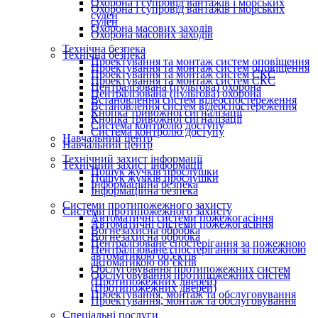
Охорона і супровід вантажів і морських
Охорона і супровід вантажів і морських
суден
суден
Охорона масових заходів
Охорона масових заходів
Технічна безпека
Технічна безпека
Проектування та монтаж систем оповіщення
Проектування та монтаж систем оповіщення
Проектування та монтаж систем СКС
Проектування та монтаж систем СКС
Централізована (пультова) охорона
Централізована (пультова) охорона
Встановлення систем відеоспостереження
Встановлення систем відеоспостереження
Кнопка тривожної сигналізації
Кнопка тривожної сигналізації
Система контролю доступу
Система контролю доступу
Навчальний центр
Навчальний центр
Технічний захист інформації
Технічний захист інформації
Пошук жучків прослушки
Пошук жучків прослушки
Інформаційна безпека
Інформаційна безпека
Системи протипожежного захисту
Системи протипожежного захисту
Автоматичні системи пожежогасіння
Автоматичні системи пожежогасіння
Вогнезахисна обробка
Вогнезахисна обробка
Централізоване спостерігання за пожежною
Централізоване спостерігання за пожежною
автоматикою об’єктів
автоматикою об’єктів
Обслуговування протипожежних систем
Обслуговування протипожежних систем
(Протипожежних дверей)
(Протипожежних дверей)
Проектування, монтаж та обслуговування
Проектування, монтаж та обслуговування
Спеціальні послуги