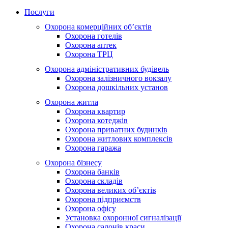
Послуги
Охорона комерційних об’єктів
Охорона готелів
Охорона аптек
Охорона ТРЦ
Охорона адміністративних будівель
Охорона залізничного вокзалу
Охорона дошкільних установ
Охорона житла
Охорона квартир
Охорона котеджів
Охорона приватних будинків
Охорона житлових комплексів
Охорона гаража
Охорона бізнесу
Охорона банків
Охорона складів
Охорона великих об’єктів
Охорона підприємств
Охорона офісу
Установка охоронної сигналізації
Охорона салонів краси