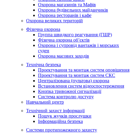
Охорона магазинів та Мафів
Охорона будівельних майданчиків
Охорона ресторанів і кафе
Охорона великих територій
Фізична охорона
Группа швидкого реагування (ГШР)
Фізична охорона об’єктів
Охорона і супровід вантажів і морських
суден
Охорона масових заходів
Технічна безпека
Проектування та монтаж систем оповіщення
Проектування та монтаж систем СКС
Централізована (пультова) охорона
Встановлення систем відеоспостереження
Кнопка тривожної сигналізації
Система контролю доступу
Навчальний центр
Технічний захист інформації
Пошук жучків прослушки
Інформаційна безпека
Системи протипожежного захисту