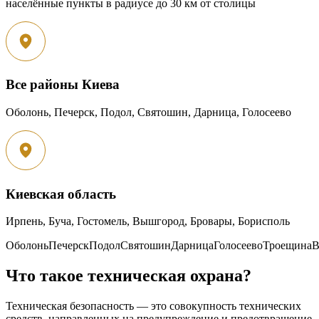
населённые пункты в радиусе до 30 км от столицы
Все районы Киева
Оболонь, Печерск, Подол, Святошин, Дарница, Голосеево
Киевская область
Ирпень, Буча, Гостомель, Вышгород, Бровары, Борисполь
Оболонь
Печерск
Подол
Святошин
Дарница
Голосеево
Троещина
В
Что такое техническая охрана?
Техническая безопасность — это совокупность технических
средств, направленных на предупреждение и предотвращение