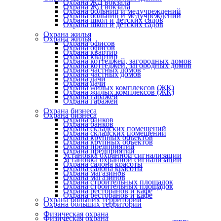
Охрана ЖД вокзала
Охрана ЖД вокзала
Охрана больниц и медучреждений
Охрана больниц и медучреждений
Охрана школ и детских садов
Охрана школ и детских садов
Охрана жилья
Охрана жилья
Охрана офисов
Охрана офисов
Охрана квартир
Охрана квартир
Охрана коттеджей, загородных домов
Охрана коттеджей, загородных домов
Охрана частных домов
Охрана частных домов
Охрана дачи
Охрана дачи
Охрана жилых комплексов (ЖК)
Охрана жилых комплексов (ЖК)
Охрана гаражей
Охрана гаражей
Охрана бизнеса
Охрана бизнеса
Охрана банков
Охрана банков
Охрана складских помещений
Охрана складских помещений
Охрана крупных объектов
Охрана крупных объектов
Охрана предприятий
Охрана предприятий
Установка охранной сигнализации
Установка охранной сигнализации
Охрана салона красоты
Охрана салона красоты
Охрана магазинов
Охрана магазинов
Охрана строительных площадок
Охрана строительных площадок
Охрана ресторанов и кафе
Охрана ресторанов и кафе
Охрана больших территорий
Охрана больших территорий
Физическая охрана
Физическая охрана