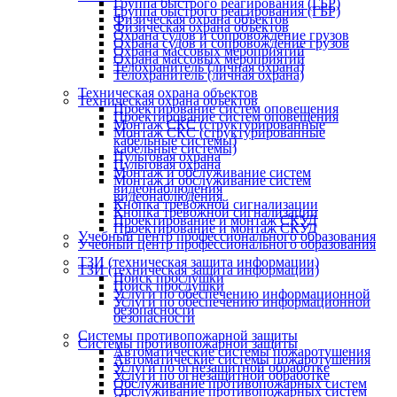
Группа быстрого реагирования (ГБР)
Группа быстрого реагирования (ГБР)
Физическая охрана объектов
Физическая охрана объектов
Охрана судов и сопровождение грузов
Охрана судов и сопровождение грузов
Охрана массовых мероприятий
Охрана массовых мероприятий
Телохранитель (личная охрана)
Телохранитель (личная охрана)
Техническая охрана объектов
Техническая охрана объектов
Проектирование систем оповещения
Проектирование систем оповещения
Монтаж СКС (структурированные
Монтаж СКС (структурированные
кабельные системы)
кабельные системы)
Пультовая охрана
Пультовая охрана
Монтаж и обслуживание систем
Монтаж и обслуживание систем
видеонаблюдения
видеонаблюдения
Кнопка тревожной сигнализации
Кнопка тревожной сигнализации
Проектирование и монтаж СКУД
Проектирование и монтаж СКУД
Учебный центр профессионального образования
Учебный центр профессионального образования
ТЗИ (техническая защита информации)
ТЗИ (техническая защита информации)
Поиск прослушки
Поиск прослушки
Услуги по обеспечению информационной
Услуги по обеспечению информационной
безопасности
безопасности
Системы противопожарной защиты
Системы противопожарной защиты
Автоматические системы пожаротушения
Автоматические системы пожаротушения
Услуги по огнезащитной обработке
Услуги по огнезащитной обработке
Обслуживание противопожарных систем
Обслуживание противопожарных систем