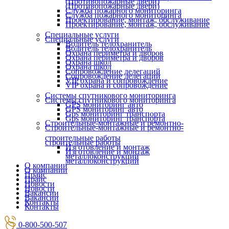
(Противопожарные двери)
(Противопожарные двери)
Служба пожарного мониторинга
Служба пожарного мониторинга
Проектирование, монтаж, обслуживание
Проектирование, монтаж, обслуживание
Специальные услуги
Специальные услуги
Водитель телохранитель
Водитель телохранитель
Охрана периметра и дворов
Охрана периметра и дворов
Охрана школ
Охрана школ
Сопровождение делегаций
Сопровождение делегаций
VIP охрана и сопровождение
VIP охрана и сопровождение
Системы спутникового мониторинга
Системы спутникового мониторинга
GPS мониторинг авто
GPS мониторинг авто
Gps мониторинг транспорта
Gps мониторинг транспорта
Строительные-монтажные и ремонтно-
Строительные-монтажные и ремонтно-
строительные работы
строительные работы
Изготовление и монтаж
Изготовление и монтаж
металлоконструкций
металлоконструкций
О компании
О компании
Прайс
Прайс
Новости
Новости
Вакансии
Вакансии
Контакты
Контакты
0-800-500-507