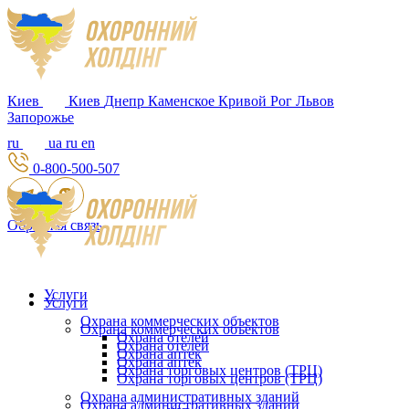
Киев
Киев
Днепр
Каменское
Кривой Рог
Львов
Запорожье
ru
ua
ru
en
0-800-500-507
Обратная связь
Услуги
Услуги
Охрана коммерческих объектов
Охрана коммерческих объектов
Охрана отелей
Охрана отелей
Охрана аптек
Охрана аптек
Охрана торговых центров (ТРЦ)
Охрана торговых центров (ТРЦ)
Охрана административных зданий
Охрана административных зданий