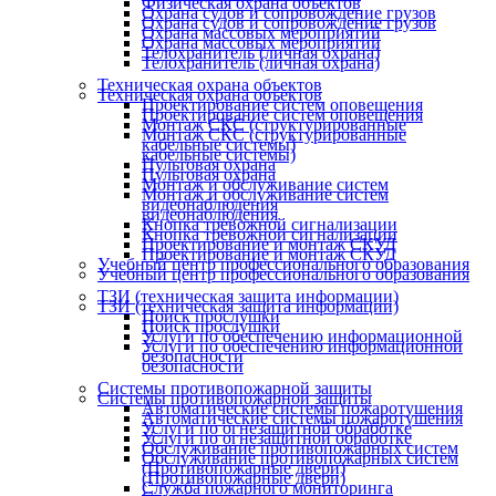
Физическая охрана объектов
Охрана судов и сопровождение грузов
Охрана судов и сопровождение грузов
Охрана массовых мероприятий
Охрана массовых мероприятий
Телохранитель (личная охрана)
Телохранитель (личная охрана)
Техническая охрана объектов
Техническая охрана объектов
Проектирование систем оповещения
Проектирование систем оповещения
Монтаж СКС (структурированные
Монтаж СКС (структурированные
кабельные системы)
кабельные системы)
Пультовая охрана
Пультовая охрана
Монтаж и обслуживание систем
Монтаж и обслуживание систем
видеонаблюдения
видеонаблюдения
Кнопка тревожной сигнализации
Кнопка тревожной сигнализации
Проектирование и монтаж СКУД
Проектирование и монтаж СКУД
Учебный центр профессионального образования
Учебный центр профессионального образования
ТЗИ (техническая защита информации)
ТЗИ (техническая защита информации)
Поиск прослушки
Поиск прослушки
Услуги по обеспечению информационной
Услуги по обеспечению информационной
безопасности
безопасности
Системы противопожарной защиты
Системы противопожарной защиты
Автоматические системы пожаротушения
Автоматические системы пожаротушения
Услуги по огнезащитной обработке
Услуги по огнезащитной обработке
Обслуживание противопожарных систем
Обслуживание противопожарных систем
(Противопожарные двери)
(Противопожарные двери)
Служба пожарного мониторинга