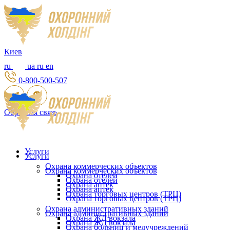
Киев
ru
ua
ru
en
0-800-500-507
Обратная связь
Услуги
Услуги
Охрана коммерческих объектов
Охрана коммерческих объектов
Охрана отелей
Охрана отелей
Охрана аптек
Охрана аптек
Охрана торговых центров (ТРЦ)
Охрана торговых центров (ТРЦ)
Охрана административных зданий
Охрана административных зданий
Охрана ЖД вокзала
Охрана ЖД вокзала
Охрана больниц и медучреждений