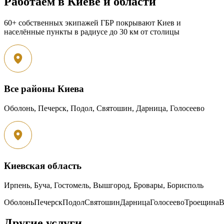
Работаем в Киеве и области
60+ собственных экипажей ГБР покрывают Киев и
населённые пункты в радиусе до 30 км от столицы
Все районы Киева
Оболонь, Печерск, Подол, Святошин, Дарница, Голосеево
Киевская область
Ирпень, Буча, Гостомель, Вышгород, Бровары, Борисполь
Оболонь
Печерск
Подол
Святошин
Дарница
Голосеево
Троещина
В
Другие услуги