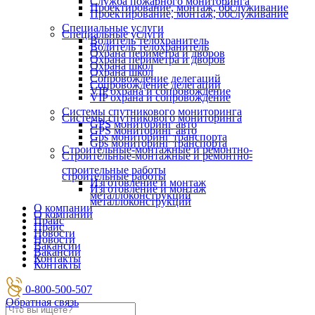
Служба пожарного мониторинга
Проектирование, монтаж, обслуживание
Проектирование, монтаж, обслуживание
Специальные услуги
Специальные услуги
Водитель телохранитель
Водитель телохранитель
Охрана периметра и дворов
Охрана периметра и дворов
Охрана школ
Охрана школ
Сопровождение делегаций
Сопровождение делегаций
VIP охрана и сопровождение
VIP охрана и сопровождение
Системы спутникового мониторинга
Системы спутникового мониторинга
GPS мониторинг авто
GPS мониторинг авто
Gps мониторинг транспорта
Gps мониторинг транспорта
Строительные-монтажные и ремонтно-
Строительные-монтажные и ремонтно-
строительные работы
строительные работы
Изготовление и монтаж
Изготовление и монтаж
металлоконструкций
металлоконструкций
О компании
О компании
Прайс
Прайс
Новости
Новости
Вакансии
Вакансии
Контакты
Контакты
0-800-500-507
Обратная связь