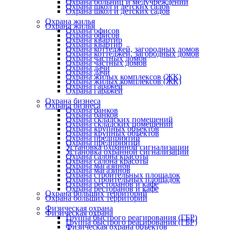
Охрана больниц и медучреждений
Охрана школ и детских садов
Охрана школ и детских садов
Охрана жилья
Охрана жилья
Охрана офисов
Охрана офисов
Охрана квартир
Охрана квартир
Охрана коттеджей, загородных домов
Охрана коттеджей, загородных домов
Охрана частных домов
Охрана частных домов
Охрана дачи
Охрана дачи
Охрана жилых комплексов (ЖК)
Охрана жилых комплексов (ЖК)
Охрана гаражей
Охрана гаражей
Охрана бизнеса
Охрана бизнеса
Охрана банков
Охрана банков
Охрана складских помещений
Охрана складских помещений
Охрана крупных объектов
Охрана крупных объектов
Охрана предприятий
Охрана предприятий
Установка охранной сигнализации
Установка охранной сигнализации
Охрана салона красоты
Охрана салона красоты
Охрана магазинов
Охрана магазинов
Охрана строительных площадок
Охрана строительных площадок
Охрана ресторанов и кафе
Охрана ресторанов и кафе
Охрана больших территорий
Охрана больших территорий
Физическая охрана
Физическая охрана
Группа быстрого реагирования (ГБР)
Группа быстрого реагирования (ГБР)
Физическая охрана объектов